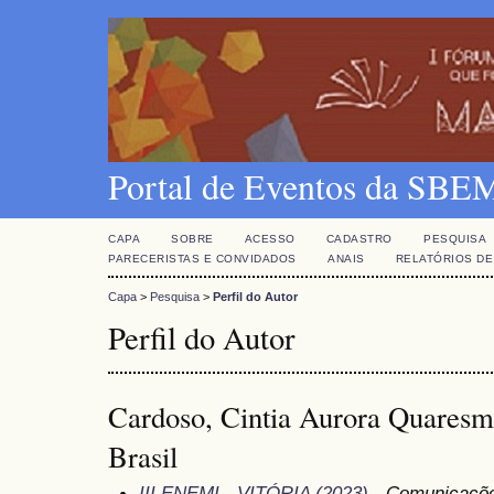
Portal de Eventos da SBE
CAPA
SOBRE
ACESSO
CADASTRO
PESQUISA
PARECERISTAS E CONVIDADOS
ANAIS
RELATÓRIOS DE
Capa
>
Pesquisa
>
Perfil do Autor
Perfil do Autor
Cardoso, Cintia Aurora Quar
Brasil
III ENEMI - VITÓRIA (2023)
- Comunicações