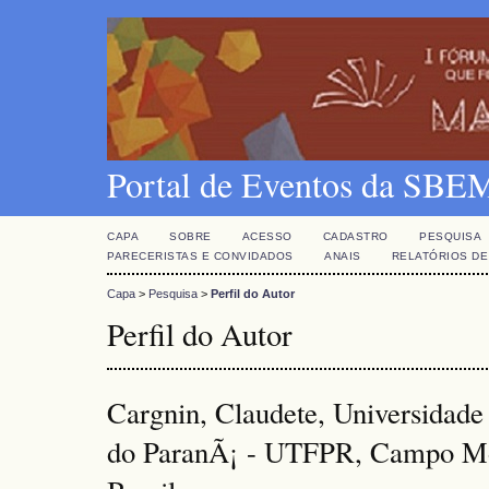
Portal de Eventos da SBE
CAPA
SOBRE
ACESSO
CADASTRO
PESQUISA
PARECERISTAS E CONVIDADOS
ANAIS
RELATÓRIOS DE
Capa
>
Pesquisa
>
Perfil do Autor
Perfil do Autor
Cargnin, Claudete, Universidade
do ParanÃ¡ - UTFPR, Campo Mou