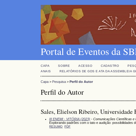
Portal de Eventos da 
CAPA
SOBRE
ACESSO
CADASTRO
PES
ANAIS
RELATÓRIOS DE GDS E ATA DA ASSEMBLEIA 
Capa
>
Pesquisa
>
Perfil do Autor
Perfil do Autor
Sales, Elielson Ribeiro, Universidade
III ENEMI - VITÓRIA (2023)
- Comunicações Científicas e 
Explorando padrões com o tato e audição: possibilidades 
RESUMO
PDF