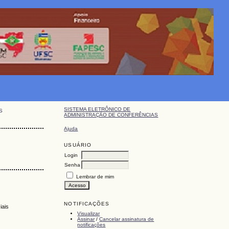
SISTEMA ELETRÔNICO DE
S
ADMINISTRAÇÃO DE CONFERÊNCIAS
Ajuda
USUÁRIO
Login
Senha
Lembrar de mim
NOTIFICAÇÕES
iais
Visualizar
Assinar
/
Cancelar assinatura de
notificações