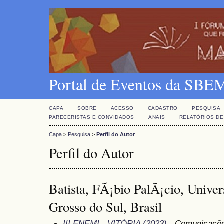
Portal de Eventos da SBE
CAPA
SOBRE
ACESSO
CADASTRO
PESQUISA
PARECERISTAS E CONVIDADOS
ANAIS
RELATÓRIOS DE
Capa
>
Pesquisa
>
Perfil do Autor
Perfil do Autor
Batista, FÃ¡bio PalÃ¡cio, Unive
Grosso do Sul, Brasil
III ENEMI - VITÓRIA (2023)
- Comunicações