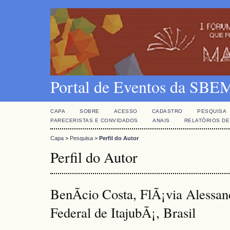
Portal de Eventos da SBE
CAPA
SOBRE
ACESSO
CADASTRO
PESQUISA
PARECERISTAS E CONVIDADOS
ANAIS
RELATÓRIOS DE
Capa
>
Pesquisa
>
Perfil do Autor
Perfil do Autor
BenÃ­cio Costa, FlÃ¡via Alessan
Federal de ItajubÃ¡, Brasil