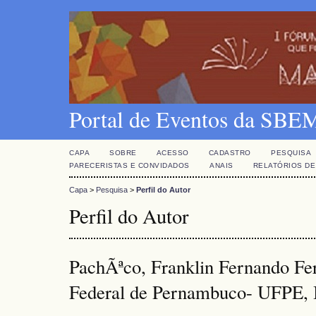
Portal de Eventos da SBE
CAPA
SOBRE
ACESSO
CADASTRO
PESQUISA
PARECERISTAS E CONVIDADOS
ANAIS
RELATÓRIOS DE
Capa
>
Pesquisa
>
Perfil do Autor
Perfil do Autor
PachÃªco, Franklin Fernando Fer
Federal de Pernambuco- UFPE, 