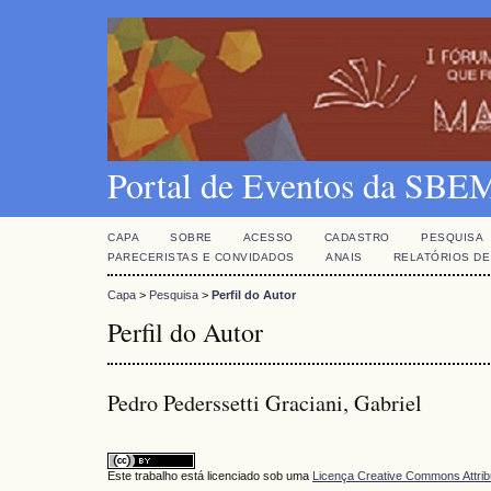
Portal de Eventos da SBE
CAPA
SOBRE
ACESSO
CADASTRO
PESQUISA
PARECERISTAS E CONVIDADOS
ANAIS
RELATÓRIOS DE
Capa
>
Pesquisa
>
Perfil do Autor
Perfil do Autor
Pedro Pederssetti Graciani, Gabriel
Este trabalho está licenciado sob uma
Licença Creative Commons Attrib