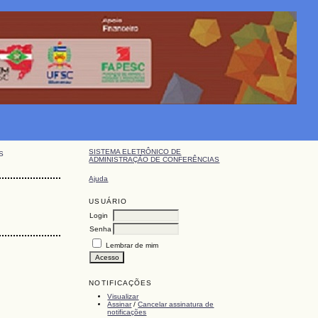
SISTEMA ELETRÔNICO DE
S
ADMINISTRAÇÃO DE CONFERÊNCIAS
Ajuda
USUÁRIO
Login
Senha
Lembrar de mim
NOTIFICAÇÕES
Visualizar
Assinar
/
Cancelar assinatura de
notificações