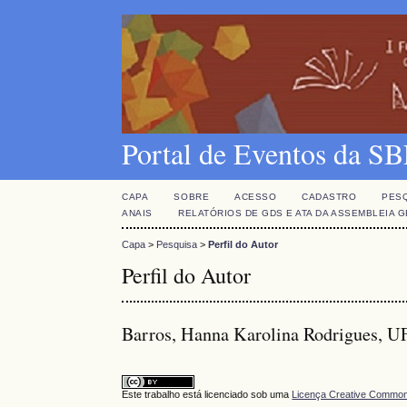
Portal de Eventos da 
CAPA
SOBRE
ACESSO
CADASTRO
PES
ANAIS
RELATÓRIOS DE GDS E ATA DA ASSEMBLEIA 
Capa
>
Pesquisa
>
Perfil do Autor
Perfil do Autor
Barros, Hanna Karolina Rodrigues, UF
Este trabalho está licenciado sob uma
Licença Creative Commons