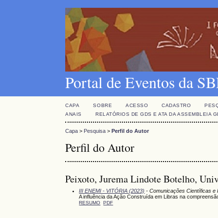
Portal de Eventos da 
CAPA
SOBRE
ACESSO
CADASTRO
PES
ANAIS
RELATÓRIOS DE GDS E ATA DA ASSEMBLEIA 
Capa
>
Pesquisa
>
Perfil do Autor
Perfil do Autor
Peixoto, Jurema Lindote Botelho, Univ
III ENEMI - VITÓRIA (2023)
- Comunicações Científicas e 
A influência da Ação Construída em Libras na compreensã
RESUMO
PDF