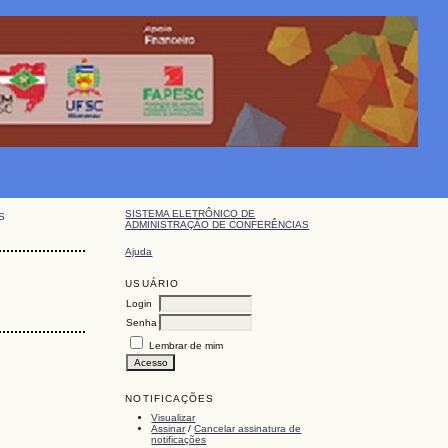
SISTEMA ELETRÔNICO DE
S
ADMINISTRAÇÃO DE CONFERÊNCIAS
Ajuda
USUÁRIO
Login
Senha
Lembrar de mim
NOTIFICAÇÕES
Visualizar
Assinar
/
Cancelar assinatura de
notificações