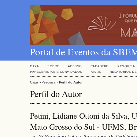
Portal de Eventos da SBE
CAPA
SOBRE
ACESSO
CADASTRO
PESQUISA
PARECERISTAS E CONVIDADOS
ANAIS
RELATÓRIOS DE
Capa
>
Pesquisa
>
Perfil do Autor
Perfil do Autor
Petini, Lidiane Ottoni da Silva, 
Mato Grosso do Sul - UFMS, Bra
2º Simpósio Latino-Americano de Didática