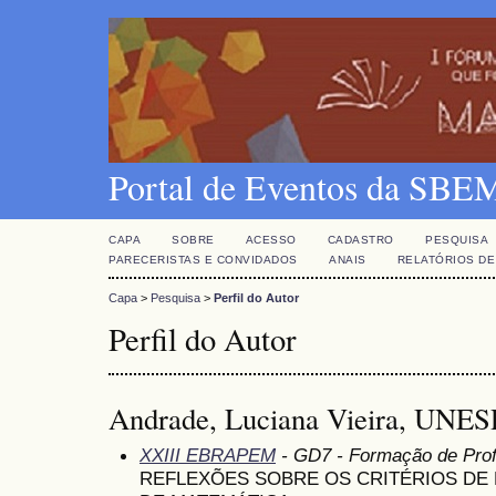
Portal de Eventos da SBE
CAPA
SOBRE
ACESSO
CADASTRO
PESQUISA
PARECERISTAS E CONVIDADOS
ANAIS
RELATÓRIOS DE
Capa
>
Pesquisa
>
Perfil do Autor
Perfil do Autor
Andrade, Luciana Vieira, UNESP
XXIII EBRAPEM
- GD7 - Formação de Pro
REFLEXÕES SOBRE OS CRITÉRIOS DE 