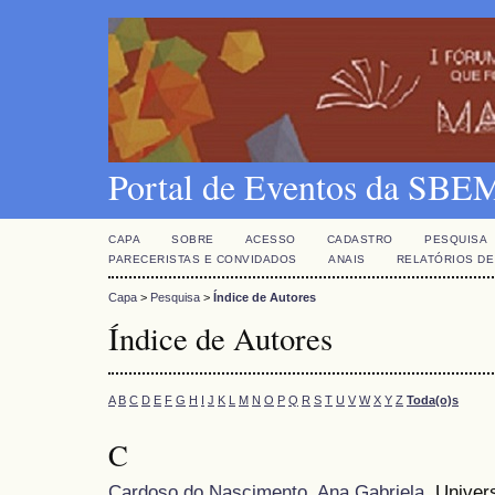
Portal de Eventos da SBE
CAPA
SOBRE
ACESSO
CADASTRO
PESQUISA
PARECERISTAS E CONVIDADOS
ANAIS
RELATÓRIOS DE
Capa
>
Pesquisa
>
Índice de Autores
Índice de Autores
A
B
C
D
E
F
G
H
I
J
K
L
M
N
O
P
Q
R
S
T
U
V
W
X
Y
Z
Toda(o)s
C
Cardoso do Nascimento, Ana Gabriela
, Univer