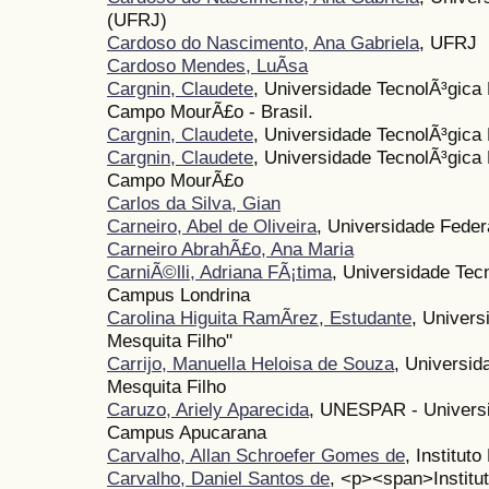
(UFRJ)
Cardoso do Nascimento, Ana Gabriela
, UFRJ
Cardoso Mendes, LuÃ­sa
Cargnin, Claudete
, Universidade TecnolÃ³gica
Campo MourÃ£o - Brasil.
Cargnin, Claudete
, Universidade TecnolÃ³gica
Cargnin, Claudete
, Universidade TecnolÃ³gica
Campo MourÃ£o
Carlos da Silva, Gian
Carneiro, Abel de Oliveira
, Universidade Feder
Carneiro AbrahÃ£o, Ana Maria
CarniÃ©lli, Adriana FÃ¡tima
, Universidade Tec
Campus Londrina
Carolina Higuita RamÃ­rez, Estudante
, Univers
Mesquita Filho"
Carrijo, Manuella Heloisa de Souza
, Universid
Mesquita Filho
Caruzo, Ariely Aparecida
, UNESPAR - Universi
Campus Apucarana
Carvalho, Allan Schroefer Gomes de
, Institut
Carvalho, Daniel Santos de
, <p><span>Institu