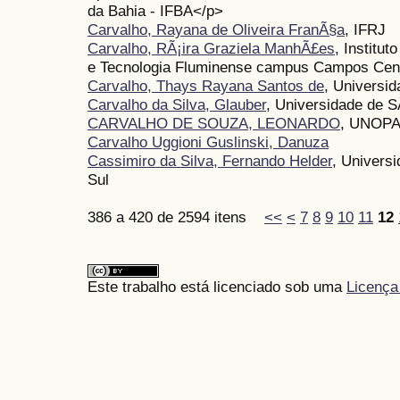
da Bahia - IFBA</p>
Carvalho, Rayana de Oliveira FranÃ§a
, IFRJ
Carvalho, RÃ¡ira Graziela ManhÃ£es
, Institu
e Tecnologia Fluminense campus Campos Cent
Carvalho, Thays Rayana Santos de
, Universid
Carvalho da Silva, Glauber
, Universidade de 
CARVALHO DE SOUZA, LEONARDO
, UNOP
Carvalho Uggioni Guslinski, Danuza
Cassimiro da Silva, Fernando Helder
, Univers
Sul
386 a 420 de 2594 itens
<<
<
7
8
9
10
11
12
Este trabalho está licenciado sob uma
Licença