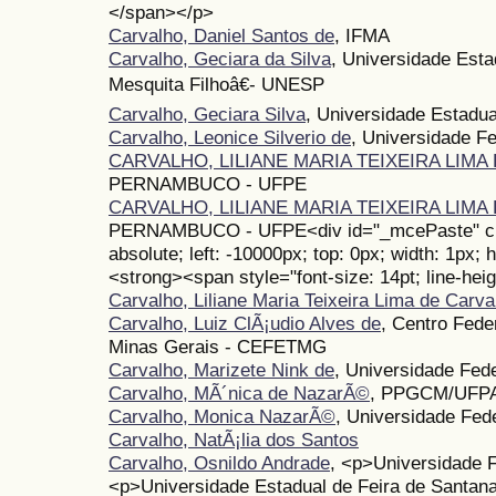
</span></p>
Carvalho, Daniel Santos de
, IFMA
Carvalho, Geciara da Silva
, Universidade Esta
Mesquita Filhoâ€- UNESP
Carvalho, Geciara Silva
, Universidade Estadua
Carvalho, Leonice Silverio de
, Universidade F
CARVALHO, LILIANE MARIA TEIXEIRA LIMA
PERNAMBUCO - UFPE
CARVALHO, LILIANE MARIA TEIXEIRA LIMA
PERNAMBUCO - UFPE<div id="_mcePaste" clas
absolute; left: -10000px; top: 0px; width: 1px; 
<strong><span style="font-size: 14pt; line-hei
Carvalho, Liliane Maria Teixeira Lima de Carva
Carvalho, Luiz ClÃ¡udio Alves de
, Centro Fed
Minas Gerais - CEFETMG
Carvalho, Marizete Nink de
, Universidade Fed
Carvalho, MÃ´nica de NazarÃ©
, PPGCM/UFP
Carvalho, Monica NazarÃ©
, Universidade Fed
Carvalho, NatÃ¡lia dos Santos
Carvalho, Osnildo Andrade
, <p>Universidade 
<p>Universidade Estadual de Feira de Santana