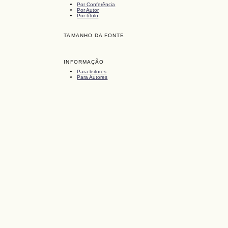
Por Conferência
Por Autor
Por título
TAMANHO DA FONTE
INFORMAÇÃO
Para leitores
Para Autores