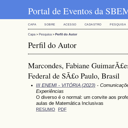
Portal de Eventos da SBE
CAPA
SOBRE
ACESSO
CADASTRO
PESQUISA
Capa
>
Pesquisa
>
Perfil do Autor
Perfil do Autor
Marcondes, Fabiane GuimarÃ£es V
Federal de SÃ£o Paulo, Brasil
III ENEMI - VITÓRIA (2023)
- Comunicações
Experiências
O diverso é o normal: um convite aos prof
aulas de Matemática Inclusivas
RESUMO
PDF