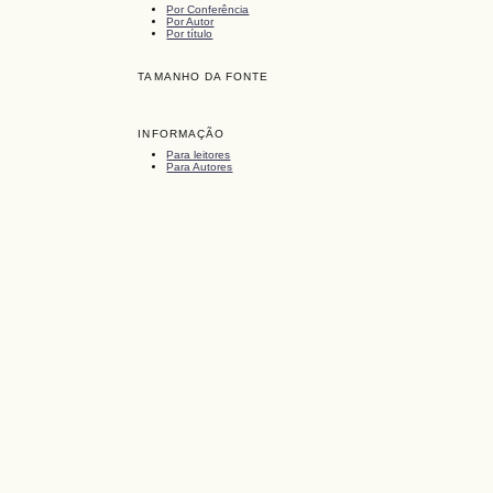
Por Conferência
Por Autor
Por título
TAMANHO DA FONTE
INFORMAÇÃO
Para leitores
Para Autores