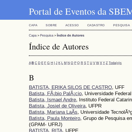
Portal de Eventos da SBE
CAPA
SOBRE
ACESSO
CADASTRO
PESQUISA
Capa
>
Pesquisa
>
Índice de Autores
Índice de Autores
A
B
C
D
E
F
G
H
I
J
K
L
M
N
O
P
Q
R
S
T
U
V
W
X
Y
Z
Toda(o)s
B
BATISTA, ERIKA SILOS DE CASTRO
, UFF
Batista, FÃ¡bio PalÃ¡cio
, Universidade Federa
Batista, Ismael Andre
, Instituto Federal Catari
Batista, Josiel de Oliveira
, UFPR
Batista, Mariana LaÃ­s
, Universidade TecnolÃ³
Batista, Paula Monteiro
, Grupo de Pesquisa e
(GPAM- UFRJ)
BATISTA, RITA
, UFPE