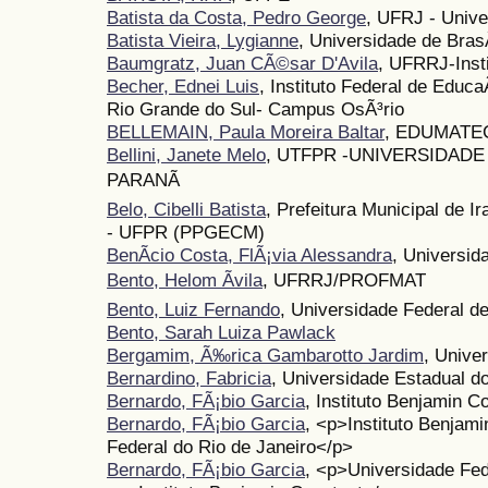
Batista da Costa, Pedro George
, UFRJ - Unive
Batista Vieira, Lygianne
, Universidade de BrasÃ
Baumgratz, Juan CÃ©sar D'Avila
, UFRRJ-Insti
Becher, Ednei Luis
, Instituto Federal de Educ
Rio Grande do Sul- Campus OsÃ³rio
BELLEMAIN, Paula Moreira Baltar
, EDUMATE
Bellini, Janete Melo
, UTFPR -UNIVERSIDAD
PARANÃ
Belo, Cibelli Batista
, Prefeitura Municipal de I
- UFPR (PPGECM)
BenÃ­cio Costa, FlÃ¡via Alessandra
, Universid
Bento, Helom Ãvila
, UFRRJ/PROFMAT
Bento, Luiz Fernando
, Universidade Federal d
Bento, Sarah Luiza Pawlack
Bergamim, Ã‰rica Gambarotto Jardim
, Unive
Bernardino, Fabricia
, Universidade Estadual 
Bernardo, FÃ¡bio Garcia
, Instituto Benjamin C
Bernardo, FÃ¡bio Garcia
, <p>Instituto Benjam
Federal do Rio de Janeiro</p>
Bernardo, FÃ¡bio Garcia
, <p>Universidade Fed