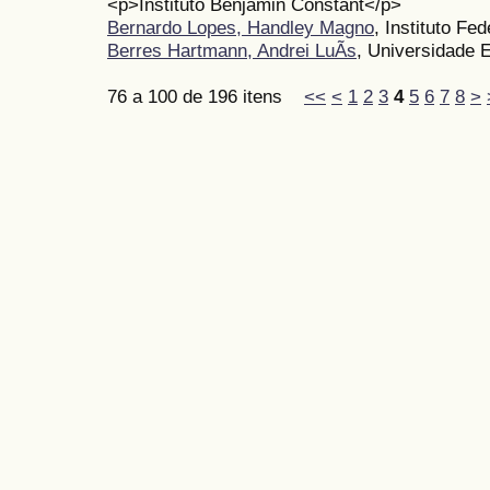
<p>Instituto Benjamin Constant</p>
Bernardo Lopes, Handley Magno
, Instituto Fe
Berres Hartmann, Andrei LuÃ­s
, Universidade 
76 a 100 de 196 itens
<<
<
1
2
3
4
5
6
7
8
>