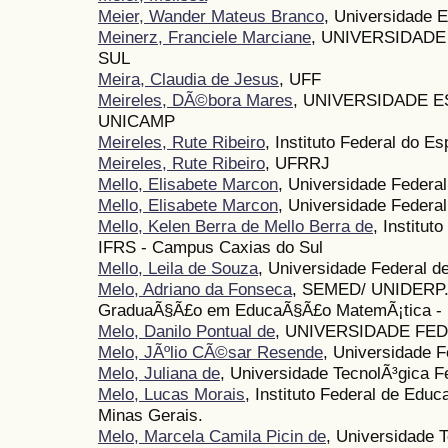
Meier, Wander Mateus Branco
, Universidade 
Meinerz, Franciele Marciane
, UNIVERSIDAD
SUL
Meira, Claudia de Jesus
, UFF
Meireles, DÃ©bora Mares
, UNIVERSIDADE E
UNICAMP
Meireles, Rute Ribeiro
, Instituto Federal do Es
Meireles, Rute Ribeiro
, UFRRJ
Mello, Elisabete Marcon
, Universidade Federa
Mello, Elisabete Marcon
, Universidade Federa
Mello, Kelen Berra de Mello Berra de
, Institut
IFRS - Campus Caxias do Sul
Mello, Leila de Souza
, Universidade Federal d
Melo, Adriano da Fonseca
, SEMED/ UNIDERP. 
GraduaÃ§Ã£o em EducaÃ§Ã£o MatemÃ¡tica 
Melo, Danilo Pontual de
, UNIVERSIDADE F
Melo, JÃºlio CÃ©sar Resende
, Universidade F
Melo, Juliana de
, Universidade TecnolÃ³gica F
Melo, Lucas Morais
, Instituto Federal de Edu
Minas Gerais.
Melo, Marcela Camila Picin de
, Universidade 