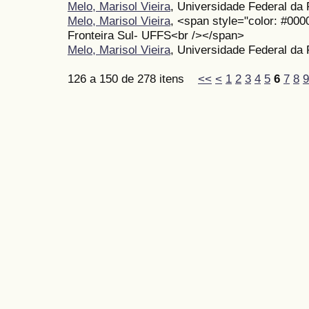
Melo, Marisol Vieira
, Universidade Federal da 
Melo, Marisol Vieira
, <span style="color: #00
Fronteira Sul- UFFS<br /></span>
Melo, Marisol Vieira
, Universidade Federal da 
126 a 150 de 278 itens
<<
<
1
2
3
4
5
6
7
8
9