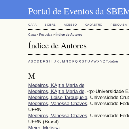
Portal de Eventos da SBE
CAPA
SOBRE
ACESSO
CADASTRO
PESQUISA
Capa
>
Pesquisa
>
Índice de Autores
Índice de Autores
A
B
C
D
E
F
G
H
I
J
K
L
M
N
O
P
Q
R
S
T
U
V
W
X
Y
Z
Toda(o)s
M
Medeiros, KÃ¡tia Maria de
Medeiros, KÃ¡tia Maria de
, <p>Universidade E
Medeiros, Loise Tarouquela
, Universidade Cru
Medeiros, Vanessa Chaves
, Universidade Fed
UFRN
Medeiros, Vanessa Chaves
, Universidade Fed
UFRN (Brasil)
Meier, Melissa