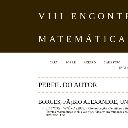
VIII ENCON
MATEMÁTICA
CAPA
SOBRE
ACESSO
CADASTRO
TRAB
PERFIL DO AUTOR
BORGES, FÃ¡BIO ALEXANDRE, U
III ENEMI - VITÓRIA (2023)
- Comunicações Científicas e Re
Tarefas Matemáticas Inclusivas discutidas em investigações bra
RESUMO
PDF