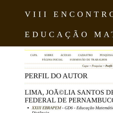
VIII ENCONTR
EDUCAÇÃO MA
CAPA
SOBRE
ACESSO
CADASTRO
PESQUISA
PÁGINA INICIAL
SUBMISSÃO DE TRABALHOS
Capa
>
Pesquisa
>
Perfil
PERFIL DO AUTOR
LIMA, JOÃ©LIA SANTOS D
FEDERAL DE PERNAMBUCO.
XXIII EBRAPEM
- GD6 - Educação Matemátic
Distância