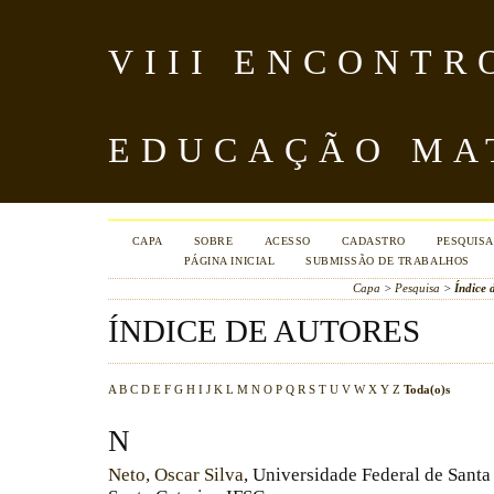
VIII ENCONTR
EDUCAÇÃO MA
CAPA
SOBRE
ACESSO
CADASTRO
PESQUISA
PÁGINA INICIAL
SUBMISSÃO DE TRABALHOS
Capa
>
Pesquisa
>
Índice 
ÍNDICE DE AUTORES
A
B
C
D
E
F
G
H
I
J
K
L
M
N
O
P
Q
R
S
T
U
V
W
X
Y
Z
Toda(o)s
N
Neto, Oscar Silva
, Universidade Federal de Santa