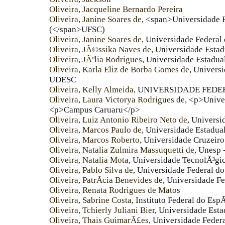
Oliveira, Jacqueline Bernardo Pereira
Oliveira, Janine Soares de
, <span>Universidade F
(</span>UFSC)
Oliveira, Janine Soares de
, Universidade Federal 
Oliveira, JÃ©ssika Naves de
, Universidade Esta
Oliveira, JÃºlia Rodrigues
, Universidade Estadua
Oliveira, Karla Eliz de Borba Gomes de
, Univers
UDESC
Oliveira, Kelly Almeida
, UNIVERSIDADE FED
Oliveira, Laura Victorya Rodrigues de
, <p>Unive
<p>Campus Caruaru</p>
Oliveira, Luiz Antonio Ribeiro Neto de
, Universi
Oliveira, Marcos Paulo de
, Universidade Estadua
Oliveira, Marcos Roberto
, Universidade Cruzeiro
Oliveira, Natalia Zulmira Massuquetti de
, Unesp 
Oliveira, Natalia Mota
, Universidade TecnolÃ³gi
Oliveira, Pablo Silva de
, Universidade Federal d
Oliveira, PatrÃ­cia Benevides de
, Universidade F
Oliveira, Renata Rodrigues de Matos
Oliveira, Sabrine Costa
, Instituto Federal do EspÃ
Oliveira, Tchierly Juliani Bier
, Universidade Esta
Oliveira, Thais GuimarÃ£es
, Universidade Federa