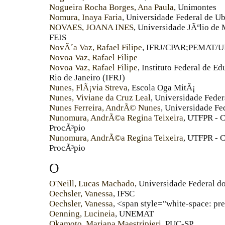
Nogueira Rocha Borges, Ana Paula
, Unimontes
Nomura, Inaya Faria
, Universidade Federal de U
NOVAES, JOANA INES
, Universidade JÃºlio de 
FEIS
NovÃ´a Vaz, Rafael Filipe
, IFRJ/CPAR;PEMAT/U
Novoa Vaz, Rafael Filipe
Novoa Vaz, Rafael Filipe
, Instituto Federal de 
Rio de Janeiro (IFRJ)
Nunes, FlÃ¡via Streva
, Escola Oga MitÃ¡
Nunes, Viviane da Cruz Leal
, Universidade Feder
Nunes Ferreira, AndrÃ© Nunes
, Universidade Fe
Nunomura, AndrÃ©a Regina Teixeira
, UTFPR - 
ProcÃ³pio
Nunomura, AndrÃ©a Regina Teixeira
, UTFPR - 
ProcÃ³pio
O
O'Neill, Lucas Machado
, Universidade Federal d
Oechsler, Vanessa
, IFSC
Oechsler, Vanessa
, <span style="white-space: pr
Oenning, Lucineia
, UNEMAT
Okamoto, Mariana Maestripieri
, PUC-SP