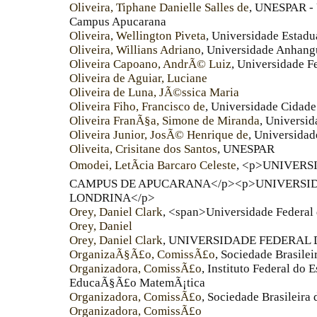
Oliveira, Tiphane Danielle Salles de
, UNESPAR - 
Campus Apucarana
Oliveira, Wellington Piveta
, Universidade Estad
Oliveira, Willians Adriano
, Universidade Anhan
Oliveira Capoano, AndrÃ© Luiz
, Universidade F
Oliveira de Aguiar, Luciane
Oliveira de Luna, JÃ©ssica Maria
Oliveira Fiho, Francisco de
, Universidade Cidad
Oliveira FranÃ§a, Simone de Miranda
, Universid
Oliveira Junior, JosÃ© Henrique de
, Universida
Oliveita, Crisitane dos Santos
, UNESPAR
Omodei, LetÃ­cia Barcaro Celeste
, <p>UNIVERS
CAMPUS DE APUCARANA</p><p>UNIVERSI
LONDRINA</p>
Orey, Daniel Clark
, <span>Universidade Federal
Orey, Daniel
Orey, Daniel Clark
, UNIVERSIDADE FEDERAL
OrganizaÃ§Ã£o, ComissÃ£o
, Sociedade Brasil
Organizadora, ComissÃ£o
, Instituto Federal do 
EducaÃ§Ã£o MatemÃ¡tica
Organizadora, ComissÃ£o
, Sociedade Brasileir
Organizadora, ComissÃ£o