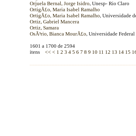
Orjuela Bernal, Jorge Isidro
, Unesp- Rio Claro
OrtigÃ£o, Maria Isabel Ramalho
OrtigÃ£o, Maria Isabel Ramalho
, Universidade d
Ortiz, Gabriel Mancera
Ortiz, Samara
OsÃ³rio, Bianca MourÃ£o
, Universidade Federa
1601 a 1700 de 2594
itens
<<
<
1
2
3
4
5
6
7
8
9
10
11
12
13
14
15
1