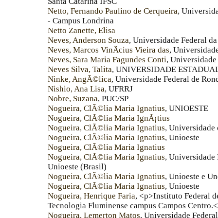
Santa Catarina IFSC
Netto, Fernando Paulino de Cerqueira
, Universid
- Campus Londrina
Netto Zanette, Elisa
Neves, Anderson Souza
, Universidade Federal da
Neves, Marcos VinÃ­cius Vieira das
, Universidad
Neves, Sara Maria Fagundes Conti
, Universidade
Neves Silva, Talita
, UNIVERSIDADE ESTADUAL
Ninke, AngÃ©lica
, Universidade Federal de Ro
Nishio, Ana Lisa
, UFRRJ
Nobre, Suzana
, PUC/SP
Nogueira, ClÃ©lia Maria Ignatius
, UNIOESTE
Nogueira, ClÃ©lia Maria IgnÃ¡tius
Nogueira, ClÃ©lia Maria Ignatius
, Universidade
Nogueira, ClÃ©lia Maria Ignatius
, Unioeste
Nogueira, ClÃ©lia Maria Ignatius
Nogueira, ClÃ©lia Maria Ignatius
, Universidade
Unioeste (Brasil)
Nogueira, ClÃ©lia Maria Ignatius
, Unioeste e U
Nogueira, ClÃ©lia Maria Ignatius
, Unioeste
Nogueira, Henrique Faria
, <p>Instituto Federal
Tecnologia Fluminense campus Campos Centro.
Nogueira, Lemerton Matos
, Universidade Feder