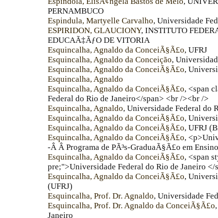
Espindola, ElisÃ¢ngela Bastos de Melo
, UNIVE
PERNAMBUCO
Espindula, Martyelle Carvalho
, Universidade Fe
ESPIRIDON, GLAUCIONY
, INSTITUTO FEDER
EDUCAÃ‡ÃƒO DE VITORIA
Esquincalha, Agnaldo da ConceiÃ§Ã£o
, UFRJ
Esquincalha, Agnaldo da Conceição
, Universidad
Esquincalha, Agnaldo da ConceiÃ§Ã£o
, Univers
Esquincalha, Agnaldo
Esquincalha, Agnaldo da ConceiÃ§Ã£o
, <span c
Federal do Rio de Janeiro</span> <br /><br />
Esquincalha, Agnaldo
, Universidade Federal do R
Esquincalha, Agnaldo da ConceiÃ§Ã£o
, Univers
Esquincalha, Agnaldo da ConceiÃ§Ã£o
, UFRJ (B
Esquincalha, Agnaldo da ConceiÃ§Ã£o
, <p>Univ
-Â Â Programa de PÃ³s-GraduaÃ§Ã£o em Ensino
Esquincalha, Agnaldo da ConceiÃ§Ã£o
, <span s
pre;">Universidade Federal do Rio de Janeiro </
Esquincalha, Agnaldo da ConceiÃ§Ã£o
, Univers
(UFRJ)
Esquincalha, Prof. Dr. Agnaldo
, Universidade Fed
Esquincalha, Prof. Dr. Agnaldo da ConceiÃ§Ã£o
Janeiro