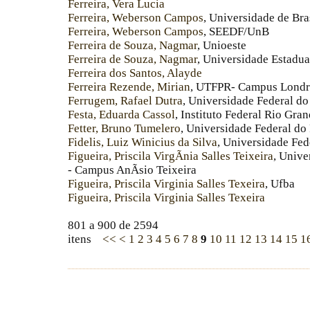
Ferreira, Vera Lucia
Ferreira, Weberson Campos
, Universidade de Bra
Ferreira, Weberson Campos
, SEEDF/UnB
Ferreira de Souza, Nagmar
, Unioeste
Ferreira de Souza, Nagmar
, Universidade Estadu
Ferreira dos Santos, Alayde
Ferreira Rezende, Mirian
, UTFPR- Campus Londr
Ferrugem, Rafael Dutra
, Universidade Federal do
Festa, Eduarda Cassol
, Instituto Federal Rio Gr
Fetter, Bruno Tumelero
, Universidade Federal do
Fidelis, Luiz Winicius da Silva
, Universidade Fed
Figueira, Priscila VirgÃ­nia Salles Teixeira
, Univ
- Campus AnÃ­sio Teixeira
Figueira, Priscila Virginia Salles Texeira
, Ufba
Figueira, Priscila Virginia Salles Texeira
801 a 900 de 2594
itens
<<
<
1
2
3
4
5
6
7
8
9
10
11
12
13
14
15
1