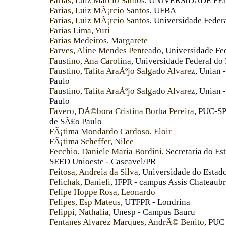
Farias, Luiz Marcio Santos
, UNIVERSIDADE F
Farias, Luiz MÃ¡rcio Santos
, UFBA
Farias, Luiz MÃ¡rcio Santos
, Universidade Feder
Farias Lima, Yuri
Farias Medeiros, Margarete
Farves, Aline Mendes Penteado
, Universidade Fe
Faustino, Ana Carolina
, Universidade Federal do
Faustino, Talita AraÃºjo Salgado Alvarez
, Unian
Paulo
Faustino, Talita AraÃºjo Salgado Alvarez
, Unian
Paulo
Favero, DÃ©bora Cristina Borba Pereira
, PUC-SP
de SÃ£o Paulo
FÃ¡tima Mondardo Cardoso, Eloir
FÃ¡tima Scheffer, Nilce
Fecchio, Daniele Maria Bordini
, Secretaria do 
SEED Unioeste - Cascavel/PR
Feitosa, Andreia da Silva
, Universidade do Estad
Felichak, Danieli
, IFPR - campus Assis Chateaub
Felipe Hoppe Rosa, Leonardo
Felipes, Esp Mateus
, UTFPR - Londrina
Felippi, Nathalia
, Unesp - Campus Bauru
Fentanes Alvarez Marques, AndrÃ© Benito
, PUC