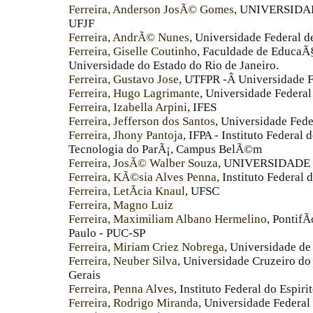
Ferreira, Anderson JosÃ© Gomes
, UNIVERSIDA
UFJF
Ferreira, AndrÃ© Nunes
, Universidade Federal d
Ferreira, Giselle Coutinho
, Faculdade de EducaÃ
Universidade do Estado do Rio de Janeiro.
Ferreira, Gustavo Jose
, UTFPR -Â Universidade F
Ferreira, Hugo Lagrimante
, Universidade Federal
Ferreira, Izabella Arpini
, IFES
Ferreira, Jefferson dos Santos
, Universidade Fed
Ferreira, Jhony Pantoja
, IFPA - Instituto Federa
Tecnologia do ParÃ¡, Campus BelÃ©m
Ferreira, JosÃ© Walber Souza
, UNIVERSIDADE
Ferreira, KÃ©sia Alves Penna
, Instituto Federal 
Ferreira, LetÃ­cia Knaul
, UFSC
Ferreira, Magno Luiz
Ferreira, Maximiliam Albano Hermelino
, PontifÃ
Paulo - PUC-SP
Ferreira, Miriam Criez Nobrega
, Universidade de
Ferreira, Neuber Silva
, Universidade Cruzeiro do 
Gerais
Ferreira, Penna Alves
, Instituto Federal do Espiri
Ferreira, Rodrigo Miranda
, Universidade Federal