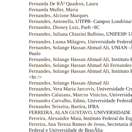
Fernanda De RÃª Quadros, Laura
Fernanda Muller, Maria
Fernandes, Alcione Marques
Fernandes, Antonella
, UTFPR- Campos Londrina
Fernandes, Dioney Luiz
, Furb -SC
Fernandes, Juliana Chiarini Balbino
, UNIFESP/ 
Fernandes, Luana Milagres
, Universidade Federa
Fernandes, Solange Hassan Ahmad Ali
, UNIAN -
Paulo
Fernandes, Solange Hassan Ahmad Ali
, Instituto
Fernandes, Solange Hassan Ahmad Ali Fernandes
Fernandes, Solange Hassan Ahmad Ali
, Institut
<br />
Fernandes, Solange Hassan Ahmad Ali
Fernandes, Vera Maria Jarcovis
, Universidade Cr
Fernandes Calazans, Marcos Vinicius
, Universid
Fernandes Carvalho, Edmo
, Universidade Federa
Fernandes Teixeira, Bartira
, IFBA
FERREIRA, ALAN GUSTAVO
, UNIVERSIDAD
Ferreira, Alexandre Maia
, Instituto Federal do Es
Ferreira, Ana Tereza Ramos de Jesus
, Secretaria
Federal e Universidade de BrasÃ­lia