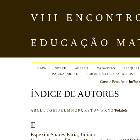
VIII ENCONTR
EDUCAÇÃO MA
CAPA
SOBRE
ACESSO
CADASTRO
PESQUISA
PÁGINA INICIAL
SUBMISSÃO DE TRABALHOS
Capa
>
Pesquisa
>
Índice 
ÍNDICE DE AUTORES
A
B
C
D
E
F
G
H
I
J
K
L
M
N
O
P
Q
R
S
T
U
V
W
X
Y
Z
Toda(o)s
E
Espezim Soares Faria, Juliano