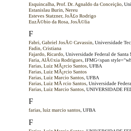
Esquincalha, Prof. Dr. Agnaldo da Conceição
, Un
Estanislau Burin, Nereu
Esteves Statzner, JoÃ£o Rodrigo
EuzÃ©bio da Rosa, JosÃ©lia
F
Fabri, Gabriel JosÃ© Cavassin
, Universidade Te
Fadin, Cristiana
Fajardo, Ricardo
, Universidade Federal de Santa
Faria, AlÃ©xia Rodrigues
, IFMG<span style="wh
Farias, Luiz MÃ¡rcio Santos
, UFBA
Farias, Luiz MÃ¡rcio Santos
Farias, Luiz Marcio Santos
, UFBA
Farias, Luiz MÃ rcio Santos
, Universidade Feder
Farias, Luiz Marcio Santos
, UNIVERSIDADE FE
F
farias, luiz marcio santos
, UFBA
F