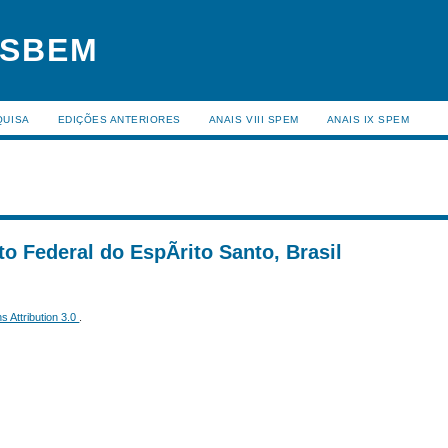
 SBEM
QUISA
EDIÇÕES ANTERIORES
ANAIS VIII SPEM
ANAIS IX SPEM
to Federal do EspÃ­rito Santo, Brasil
 Attribution 3.0
.