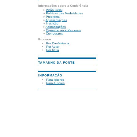
Informações sobre a Conferência
»
Visão Geral
»
Políticas das Modalidades
»
Programa
»
Apresentações
»
Inscrição
»
Acomodações
»
Organização e Parceiros
»
Cronograma
Procurar
Por Conferência
Por Autor
Por título
TAMANHO DA FONTE
INFORMAÇÃO
Para leitores
Para Autores