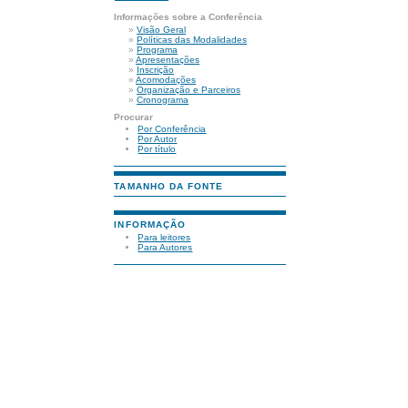
Informações sobre a Conferência
»
Visão Geral
»
Políticas das Modalidades
»
Programa
»
Apresentações
»
Inscrição
»
Acomodações
»
Organização e Parceiros
»
Cronograma
Procurar
Por Conferência
Por Autor
Por título
TAMANHO DA FONTE
INFORMAÇÃO
Para leitores
Para Autores