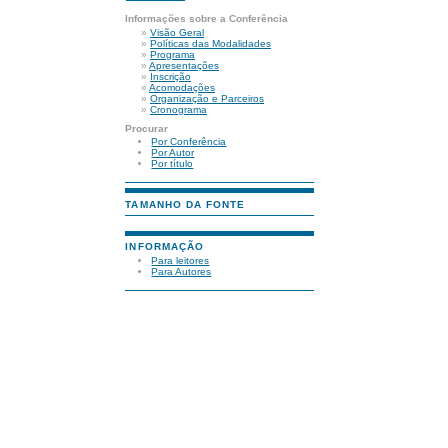
Informações sobre a Conferência
»
Visão Geral
»
Políticas das Modalidades
»
Programa
»
Apresentações
»
Inscrição
»
Acomodações
»
Organização e Parceiros
»
Cronograma
Procurar
Por Conferência
Por Autor
Por título
TAMANHO DA FONTE
INFORMAÇÃO
Para leitores
Para Autores