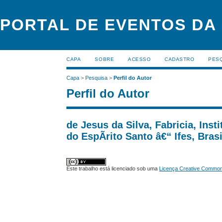
PORTAL DE EVENTOS DA
CAPA
SOBRE
ACESSO
CADASTRO
PES
Capa
>
Pesquisa
>
Perfil do Autor
Perfil do Autor
de Jesus da Silva, Fabricia, Ins
do EspÃ­rito Santo â€“ Ifes, Brasi
Este trabalho está licenciado sob uma
Licença Creative Commons