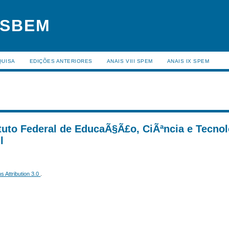
 SBEM
QUISA
EDIÇÕES ANTERIORES
ANAIS VIII SPEM
ANAIS IX SPEM
tituto Federal de EducaÃ§Ã£o, CiÃªncia e Tecno
l
 Attribution 3.0
.