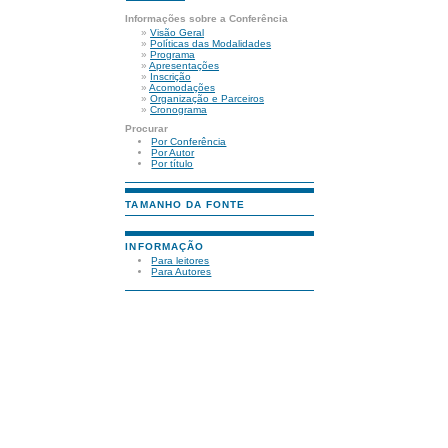
Informações sobre a Conferência
»
Visão Geral
»
Políticas das Modalidades
»
Programa
»
Apresentações
»
Inscrição
»
Acomodações
»
Organização e Parceiros
»
Cronograma
Procurar
Por Conferência
Por Autor
Por título
TAMANHO DA FONTE
INFORMAÇÃO
Para leitores
Para Autores