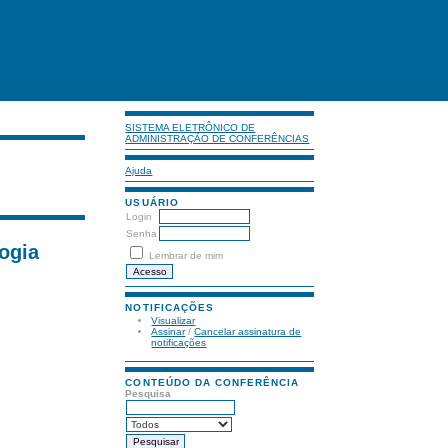
SISTEMA ELETRÔNICO DE
ADMINISTRAÇÃO DE CONFERÊNCIAS
Ajuda
USUÁRIO
Login
Senha
logia
Lembrar de mim
NOTIFICAÇÕES
Visualizar
Assinar
/
Cancelar assinatura de
notificações
CONTEÚDO DA CONFERÊNCIA
Pesquisa