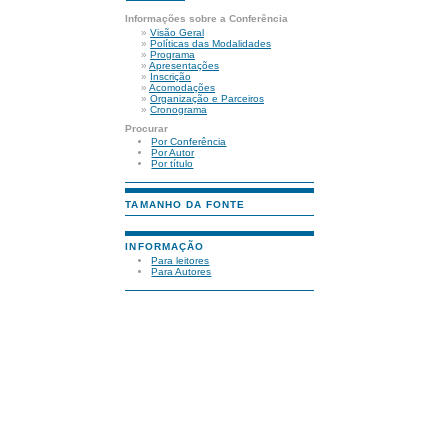
Informações sobre a Conferência
»
Visão Geral
»
Políticas das Modalidades
»
Programa
»
Apresentações
»
Inscrição
»
Acomodações
»
Organização e Parceiros
»
Cronograma
Procurar
Por Conferência
Por Autor
Por título
TAMANHO DA FONTE
INFORMAÇÃO
Para leitores
Para Autores