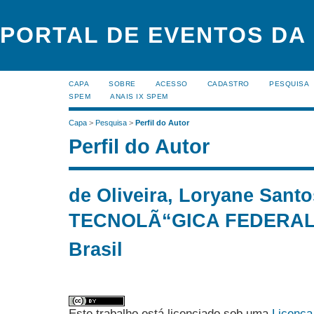
PORTAL DE EVENTOS DA
CAPA
SOBRE
ACESSO
CADASTRO
PESQUISA
SPEM
ANAIS IX SPEM
Capa
>
Pesquisa
>
Perfil do Autor
Perfil do Autor
de Oliveira, Loryane San
TECNOLÃ“GICA FEDERAL 
Brasil
Este trabalho está licenciado sob uma
Licença