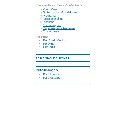
Informações sobre a Conferência
»
Visão Geral
»
Políticas das Modalidades
»
Programa
»
Apresentações
»
Inscrição
»
Acomodações
»
Organização e Parceiros
»
Cronograma
Procurar
Por Conferência
Por Autor
Por título
TAMANHO DA FONTE
INFORMAÇÃO
Para leitores
Para Autores