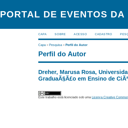
PORTAL DE EVENTOS DA
CAPA
SOBRE
ACESSO
CADASTRO
PES
Capa
>
Pesquisa
>
Perfil do Autor
Perfil do Autor
Dreher, Marusa Rosa, Universida
GraduaÃ§Ã£o em Ensino de CiÃªn
Este trabalho está licenciado sob uma
Licença Creative Commons