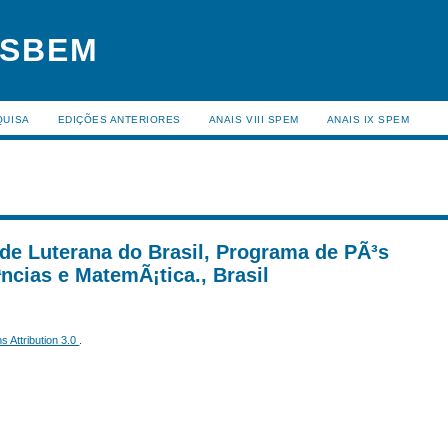
 SBEM
QUISA
EDIÇÕES ANTERIORES
ANAIS VIII SPEM
ANAIS IX SPEM
de Luterana do Brasil, Programa de PÃ³s
cias e MatemÃ¡tica., Brasil
 Attribution 3.0
.