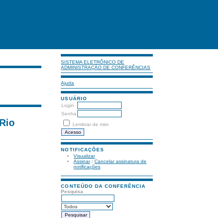
SISTEMA ELETRÔNICO DE
ADMINISTRAÇÃO DE CONFERÊNCIAS
Ajuda
USUÁRIO
Login
Senha
 Rio
Lembrar de mim
NOTIFICAÇÕES
Visualizar
Assinar
/
Cancelar assinatura de
notificações
CONTEÚDO DA CONFERÊNCIA
Pesquisa