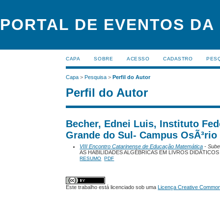
PORTAL DE EVENTOS DA
CAPA
SOBRE
ACESSO
CADASTRO
PES
Capa
>
Pesquisa
>
Perfil do Autor
Perfil do Autor
Becher, Ednei Luis, Instituto Fe
Grande do Sul- Campus OsÃ³rio
VIII Encontro Catarinense de Educação Matemática
- Subei
AS HABILIDADES ALGÉBRICAS EM LIVROS DIDÁTIC
RESUMO
PDF
Este trabalho está licenciado sob uma
Licença Creative Commons