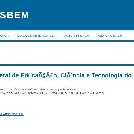
 SBEM
QUISA
EDIÇÕES ANTERIORES
ANAIS VIII SPEM
ANAIS IX SPEM
deral de EducaÃ§Ã£o, CiÃªncia e Tecnologia do
xo 7 - práticas formativas e/ou práticas profissionais
OS DO ENSINO FUNDAMENTAL: O CASO DOS PRODUTOS NOTÁVEIS
 Attribution 3.0
.