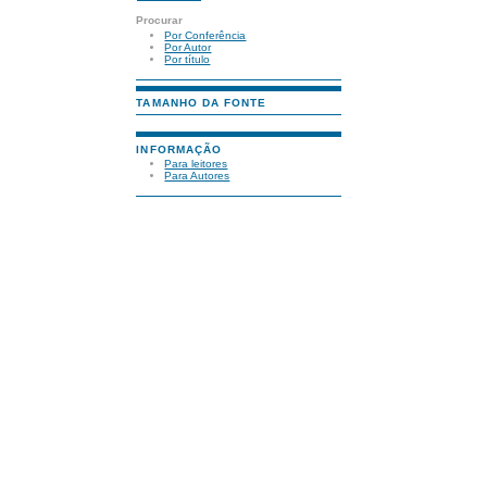
Procurar
Por Conferência
Por Autor
Por título
TAMANHO DA FONTE
INFORMAÇÃO
Para leitores
Para Autores