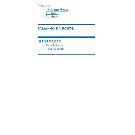
Procurar
Por Conferência
Por Autor
Por título
TAMANHO DA FONTE
INFORMAÇÃO
Para leitores
Para Autores