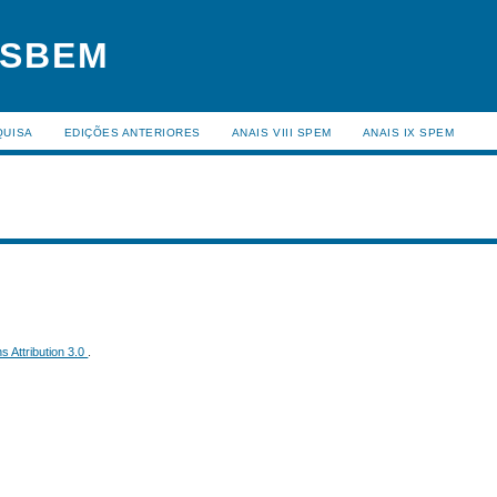
 SBEM
QUISA
EDIÇÕES ANTERIORES
ANAIS VIII SPEM
ANAIS IX SPEM
 Attribution 3.0
.