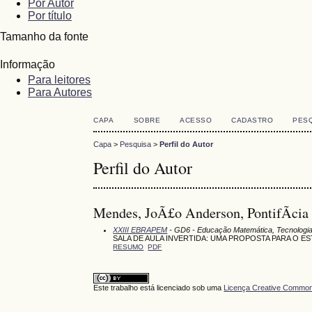
Por Autor
Por título
Tamanho da fonte
Informação
Para leitores
Para Autores
CAPA
SOBRE
ACESSO
CADASTRO
PES
Capa
>
Pesquisa
>
Perfil do Autor
Perfil do Autor
Mendes, JoÃ£o Anderson, PontifÃ­cia 
XXIII EBRAPEM
- GD6 - Educação Matemática, Tecnologia
SALA DE AULA INVERTIDA: UMA PROPOSTA PARA O
RESUMO
PDF
Este trabalho está licenciado sob uma
Licença Creative Commons