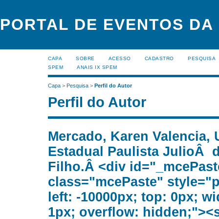
PORTAL DE EVENTOS DA
CAPA
SOBRE
ACESSO
CADASTRO
PESQUISA
SPEM
ANAIS IX SPEM
Capa
>
Pesquisa
>
Perfil do Autor
Perfil do Autor
Mercado, Karen Valencia, 
Estadual Paulista JulioÂ 
Filho.Â <div id="_mcePast
class="mcePaste" style="p
left: -10000px; top: 0px; wi
1px; overflow: hidden;"><s