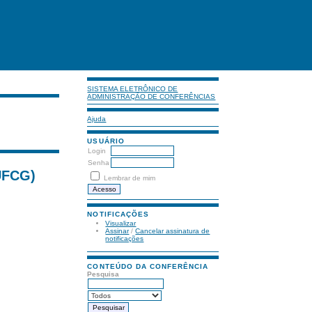
SISTEMA ELETRÔNICO DE
ADMINISTRAÇÃO DE CONFERÊNCIAS
Ajuda
USUÁRIO
Login
Senha
UFCG)
Lembrar de mim
NOTIFICAÇÕES
Visualizar
Assinar
/
Cancelar assinatura de
notificações
CONTEÚDO DA CONFERÊNCIA
Pesquisa