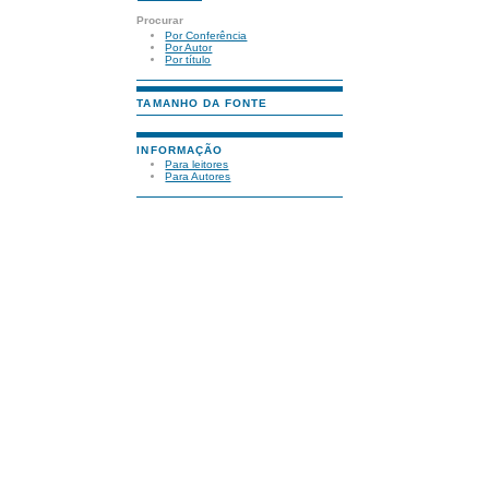
Procurar
Por Conferência
Por Autor
Por título
TAMANHO DA FONTE
INFORMAÇÃO
Para leitores
Para Autores