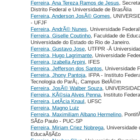
Ferreira, Ana Tereza Ramos de Jesus
, Secret
Distrito Federal e Universidade de BrasÃ­lia
Ferreira, Anderson JosÃ© Gomes
, UNIVERSI
- UFJF
Ferreira, AndrÃ© Nunes
, Universidade Federal
Ferreira, Giselle Coutinho
, Faculdade de Educ
Universidade do Estado do Rio de Janeiro.
Ferreira, Gustavo Jose
, UTFPR -Â Universidad
Ferreira, Hugo Lagrimante
, Universidade Feder
Ferreira, Izabella Arpini
, IFES
Ferreira, Jefferson dos Santos
, Universidade 
Ferreira, Jhony Pantoja
, IFPA - Instituto Fede
Tecnologia do ParÃ¡, Campus BelÃ©m
Ferreira, JosÃ© Walber Souza
, UNIVERSIDA
Ferreira, KÃ©sia Alves Penna
, Instituto Feder
Ferreira, LetÃ­cia Knaul
, UFSC
Ferreira, Magno Luiz
Ferreira, Maximiliam Albano Hermelino
, Pontif
SÃ£o Paulo - PUC-SP
Ferreira, Miriam Criez Nobrega
, Universidade d
EducaÃ§Ã£o