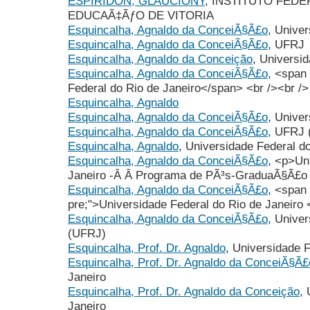
ESPIRIDON, GLAUCIONY
, INSTITUTO FED
EDUCAÃ‡ÃƒO DE VITORIA
Esquincalha, Agnaldo da ConceiÃ§Ã£o
, Univer
Esquincalha, Agnaldo da ConceiÃ§Ã£o
, UFRJ
Esquincalha, Agnaldo da Conceição
, Universi
Esquincalha, Agnaldo da ConceiÃ§Ã£o
, <span
Federal do Rio de Janeiro</span> <br /><br />
Esquincalha, Agnaldo
Esquincalha, Agnaldo da ConceiÃ§Ã£o
, Univer
Esquincalha, Agnaldo da ConceiÃ§Ã£o
, UFRJ (
Esquincalha, Agnaldo
, Universidade Federal d
Esquincalha, Agnaldo da ConceiÃ§Ã£o
, <p>Un
Janeiro -Â Â Programa de PÃ³s-GraduaÃ§Ã£o
Esquincalha, Agnaldo da ConceiÃ§Ã£o
, <span
pre;">Universidade Federal do Rio de Janeiro 
Esquincalha, Agnaldo da ConceiÃ§Ã£o
, Univer
(UFRJ)
Esquincalha, Prof. Dr. Agnaldo
, Universidade F
Esquincalha, Prof. Dr. Agnaldo da ConceiÃ§Ã£
Janeiro
Esquincalha, Prof. Dr. Agnaldo da Conceição
,
Janeiro