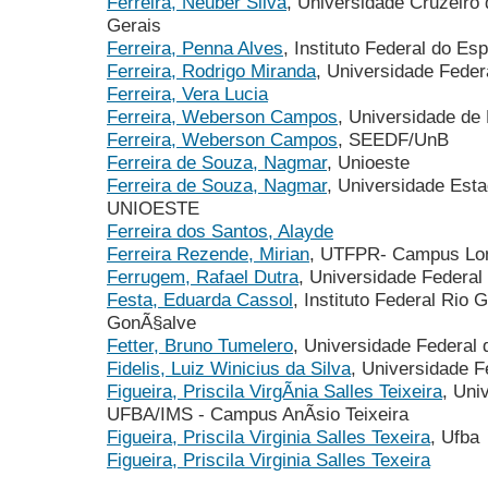
Ferreira, Neuber Silva
, Universidade Cruzeiro 
Gerais
Ferreira, Penna Alves
, Instituto Federal do Esp
Ferreira, Rodrigo Miranda
, Universidade Feder
Ferreira, Vera Lucia
Ferreira, Weberson Campos
, Universidade de 
Ferreira, Weberson Campos
, SEEDF/UnB
Ferreira de Souza, Nagmar
, Unioeste
Ferreira de Souza, Nagmar
, Universidade Est
UNIOESTE
Ferreira dos Santos, Alayde
Ferreira Rezende, Mirian
, UTFPR- Campus Lon
Ferrugem, Rafael Dutra
, Universidade Federal
Festa, Eduarda Cassol
, Instituto Federal Rio
GonÃ§alve
Fetter, Bruno Tumelero
, Universidade Federal 
Fidelis, Luiz Winicius da Silva
, Universidade F
Figueira, Priscila VirgÃ­nia Salles Teixeira
, Uni
UFBA/IMS - Campus AnÃ­sio Teixeira
Figueira, Priscila Virginia Salles Texeira
, Ufba
Figueira, Priscila Virginia Salles Texeira