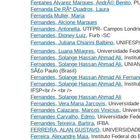
Fentanes Alvarez Marques, AndrÃ© Benito
, P
Fernanda De RÃª Quadros, Laura
Fernanda Muller, Maria
Fernandes, Alcione Marques
Fernandes, Antonella
, UTFPR- Campos Londrin
Fernandes, Dioney Luiz
, Furb -SC
Fernandes, Juliana Chiarini Balbino
, UNIFESP/
Fernandes, Luana Milagres
, Universidade Fed
Fernandes, Solange Hassan Ahmad Ali
, Instit
Fernandes, Solange Hassan Ahmad Ali
, UNIAN
SÃ£o Paulo (Brasil)
Fernandes, Solange Hassan Ahmad Ali Fernan
Fernandes, Solange Hassan Ahmad Ali
, Instit
IFSP<br /> <br />
Fernandes, Solange Hassan Ahmad Ali
Fernandes, Vera Maria Jarcovis
, Universidade
Fernandes Calazans, Marcos Vinicius
, Univer
Fernandes Carvalho, Edmo
, Universidade Fed
Fernandes Teixeira, Bartira
, IFBA
FERREIRA, ALAN GUSTAVO
, UNIVERSIDA
Ferreira, Alexandre Maia
, Instituto Federal do 