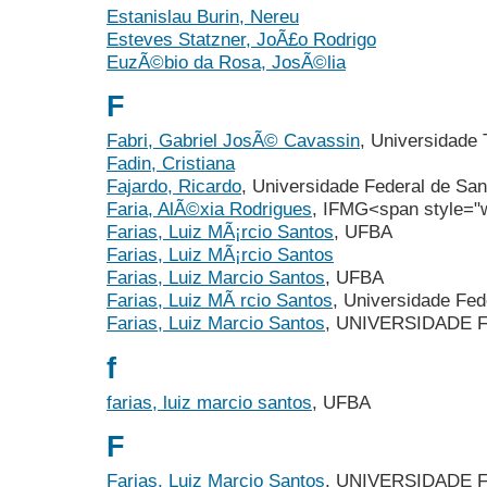
Estanislau Burin, Nereu
Esteves Statzner, JoÃ£o Rodrigo
EuzÃ©bio da Rosa, JosÃ©lia
F
Fabri, Gabriel JosÃ© Cavassin
, Universidade
Fadin, Cristiana
Fajardo, Ricardo
, Universidade Federal de San
Faria, AlÃ©xia Rodrigues
, IFMG<span style="w
Farias, Luiz MÃ¡rcio Santos
, UFBA
Farias, Luiz MÃ¡rcio Santos
Farias, Luiz Marcio Santos
, UFBA
Farias, Luiz MÃ rcio Santos
, Universidade Fed
Farias, Luiz Marcio Santos
, UNIVERSIDADE 
f
farias, luiz marcio santos
, UFBA
F
Farias, Luiz Marcio Santos
, UNIVERSIDADE 