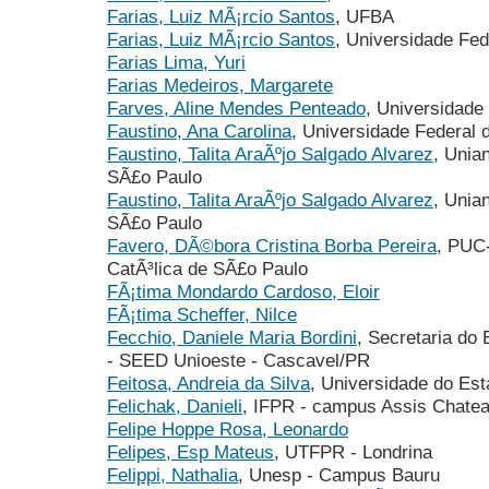
Farias, Luiz MÃ¡rcio Santos
, UFBA
Farias, Luiz MÃ¡rcio Santos
, Universidade Fed
Farias Lima, Yuri
Farias Medeiros, Margarete
Farves, Aline Mendes Penteado
, Universidade
Faustino, Ana Carolina
, Universidade Federal 
Faustino, Talita AraÃºjo Salgado Alvarez
, Unia
SÃ£o Paulo
Faustino, Talita AraÃºjo Salgado Alvarez
, Unia
SÃ£o Paulo
Favero, DÃ©bora Cristina Borba Pereira
, PUC-
CatÃ³lica de SÃ£o Paulo
FÃ¡tima Mondardo Cardoso, Eloir
FÃ¡tima Scheffer, Nilce
Fecchio, Daniele Maria Bordini
, Secretaria d
- SEED Unioeste - Cascavel/PR
Feitosa, Andreia da Silva
, Universidade do Es
Felichak, Danieli
, IFPR - campus Assis Chatea
Felipe Hoppe Rosa, Leonardo
Felipes, Esp Mateus
, UTFPR - Londrina
Felippi, Nathalia
, Unesp - Campus Bauru