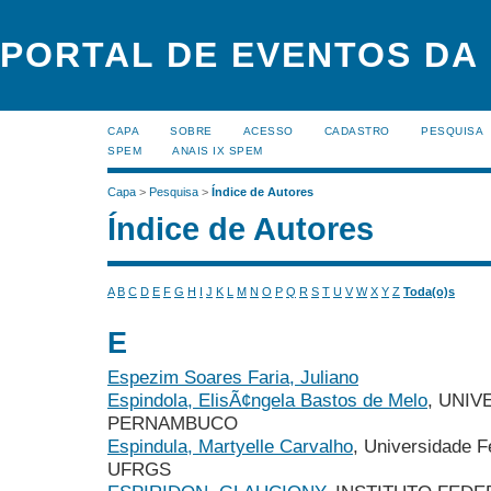
PORTAL DE EVENTOS DA
CAPA
SOBRE
ACESSO
CADASTRO
PESQUISA
SPEM
ANAIS IX SPEM
Capa
>
Pesquisa
>
Índice de Autores
Índice de Autores
A
B
C
D
E
F
G
H
I
J
K
L
M
N
O
P
Q
R
S
T
U
V
W
X
Y
Z
Toda(o)s
E
Espezim Soares Faria, Juliano
Espindola, ElisÃ¢ngela Bastos de Melo
, UNI
PERNAMBUCO
Espindula, Martyelle Carvalho
, Universidade F
UFRGS