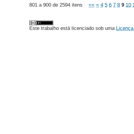
801 a 900 de 2594 itens
<<
<
4
5
6
7
8
9
10
Este trabalho está licenciado sob uma
Licença