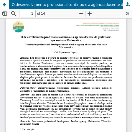
O desenvolvimento profissional contínuo e a agência docente de professores que ensinam Matemática