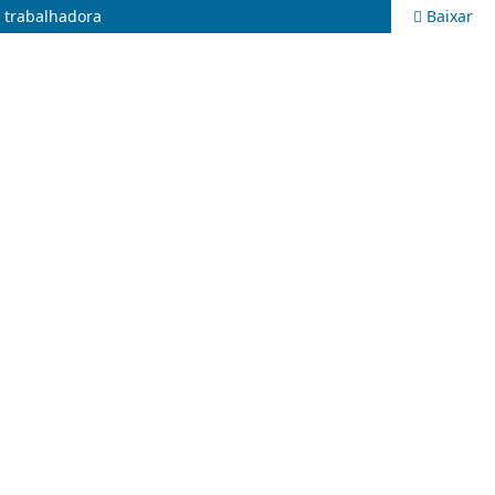
 trabalhadora
Baixar