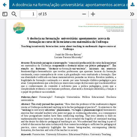
A docência na forma/ação universitária: apontamentos acerca da formação no curso de licenciatura em matemática da Unifesspa