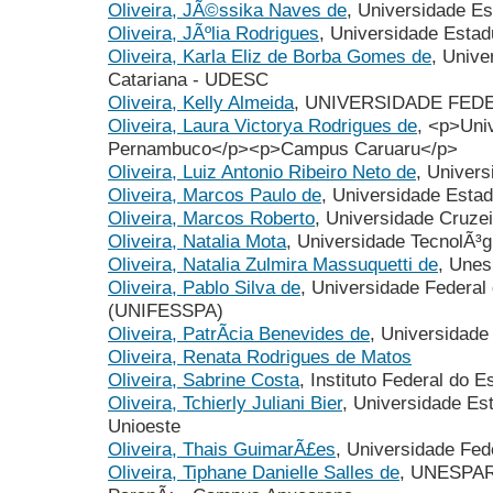
Oliveira, JÃ©ssika Naves de
, Universidade Es
Oliveira, JÃºlia Rodrigues
, Universidade Estad
Oliveira, Karla Eliz de Borba Gomes de
, Unive
Catariana - UDESC
Oliveira, Kelly Almeida
, UNIVERSIDADE FED
Oliveira, Laura Victorya Rodrigues de
, <p>Uni
Pernambuco</p><p>Campus Caruaru</p>
Oliveira, Luiz Antonio Ribeiro Neto de
, Univers
Oliveira, Marcos Paulo de
, Universidade Esta
Oliveira, Marcos Roberto
, Universidade Cruzei
Oliveira, Natalia Mota
, Universidade TecnolÃ³g
Oliveira, Natalia Zulmira Massuquetti de
, Unes
Oliveira, Pablo Silva de
, Universidade Federal
(UNIFESSPA)
Oliveira, PatrÃ­cia Benevides de
, Universidad
Oliveira, Renata Rodrigues de Matos
Oliveira, Sabrine Costa
, Instituto Federal do E
Oliveira, Tchierly Juliani Bier
, Universidade Es
Unioeste
Oliveira, Thais GuimarÃ£es
, Universidade Fed
Oliveira, Tiphane Danielle Salles de
, UNESPAR 