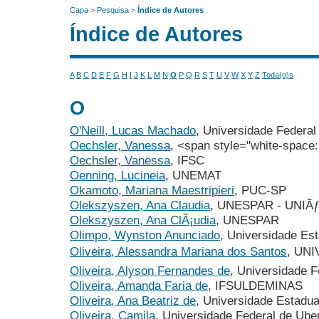
Capa
>
Pesquisa
>
Índice de Autores
Índice de Autores
A
B
C
D
E
F
G
H
I
J
K
L
M
N
O
P
Q
R
S
T
U
V
W
X
Y
Z
Toda(o)s
O
O'Neill, Lucas Machado
, Universidade Federal
Oechsler, Vanessa
, <span style="white-space:
Oechsler, Vanessa
, IFSC
Oenning, Lucineia
, UNEMAT
Okamoto, Mariana Maestripieri
, PUC-SP
Olekszyszen, Ana Claudia
, UNESPAR - UNIÃƒ
Olekszyszen, Ana ClÃ¡udia
, UNESPAR
Olimpo, Wynston Anunciado
, Universidade Es
Oliveira, Alessandra Mariana dos Santos
, UN
Oliveira, Alyson Fernandes de
, Universidade 
Oliveira, Amanda Faria de
, IFSULDEMINAS
Oliveira, Ana Beatriz de
, Universidade Estadua
Oliveira, Camila
, Universidade Federal de Ube