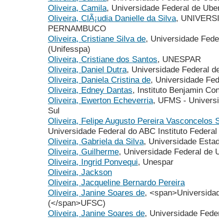
Oliveira, Camila
, Universidade Federal de Ube
Oliveira, ClÃ¡udia Danielle da Silva
, UNIVERS
PERNAMBUCO
Oliveira, Cristiane Silva de
, Universidade Fede
(Unifesspa)
Oliveira, Cristiane dos Santos
, UNESPAR
Oliveira, Daniel Dutra
, Universidade Federal d
Oliveira, Daniela Cristina de
, Universidade Fe
Oliveira, Edney Dantas
, Instituto Benjamin Co
Oliveira, Ewerton Echeverria
, UFMS - Univers
Sul
Oliveira, Felipe Augusto Pereira Vasconcelos 
Universidade Federal do ABC Instituto Federal
Oliveira, Gabriela da Silva
, Universidade Esta
Oliveira, Guilherme
, Universidade Federal de 
Oliveira, Ingrid Ponvequi
, Unespar
Oliveira, Jackson
Oliveira, Jacqueline Bernardo Pereira
Oliveira, Janine Soares de
, <span>Universidad
(</span>UFSC)
Oliveira, Janine Soares de
, Universidade Fede