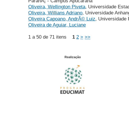
ParanÃ¡ - Campus Apucarana
Oliveira, Wellington Piveta
, Universidade Esta
Oliveira, Willians Adriano
, Universidade Anha
Oliveira Capoano, AndrÃ© Luiz
, Universidade
Oliveira de Aguiar, Luciane
1 a 50 de 71 itens
1
2
>
>>
Realização