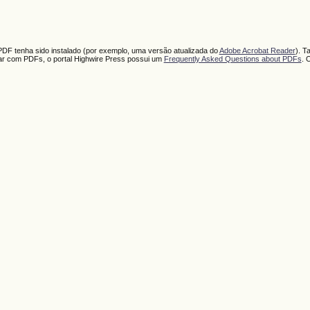
PDF tenha sido instalado (por exemplo, uma versão atualizada do
Adobe Acrobat Reader
). T
har com PDFs, o portal Highwire Press possui um
Frequently Asked Questions about PDFs
. 