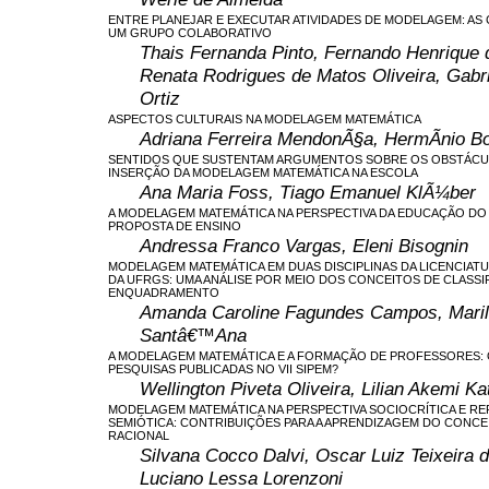
ENTRE PLANEJAR E EXECUTAR ATIVIDADES DE MODELAGEM: AS
UM GRUPO COLABORATIVO
Thais Fernanda Pinto, Fernando Henrique 
Renata Rodrigues de Matos Oliveira, Gabr
Ortiz
ASPECTOS CULTURAIS NA MODELAGEM MATEMÁTICA
Adriana Ferreira MendonÃ§a, HermÃ­nio B
SENTIDOS QUE SUSTENTAM ARGUMENTOS SOBRE OS OBSTÁCUL
INSERÇÃO DA MODELAGEM MATEMÁTICA NA ESCOLA
Ana Maria Foss, Tiago Emanuel KlÃ¼ber
A MODELAGEM MATEMÁTICA NA PERSPECTIVA DA EDUCAÇÃO DO
PROPOSTA DE ENSINO
Andressa Franco Vargas, Eleni Bisognin
MODELAGEM MATEMÁTICA EM DUAS DISCIPLINAS DA LICENCIAT
DA UFRGS: UMA ANÁLISE POR MEIO DOS CONCEITOS DE CLASSI
ENQUADRAMENTO
Amanda Caroline Fagundes Campos, Maril
Santâ€™Ana
A MODELAGEM MATEMÁTICA E A FORMAÇÃO DE PROFESSORES: 
PESQUISAS PUBLICADAS NO VII SIPEM?
Wellington Piveta Oliveira, Lilian Akemi Ka
MODELAGEM MATEMÁTICA NA PERSPECTIVA SOCIOCRÍTICA E R
SEMIÓTICA: CONTRIBUIÇÕES PARA A APRENDIZAGEM DO CONC
RACIONAL
Silvana Cocco Dalvi, Oscar Luiz Teixeira 
Luciano Lessa Lorenzoni