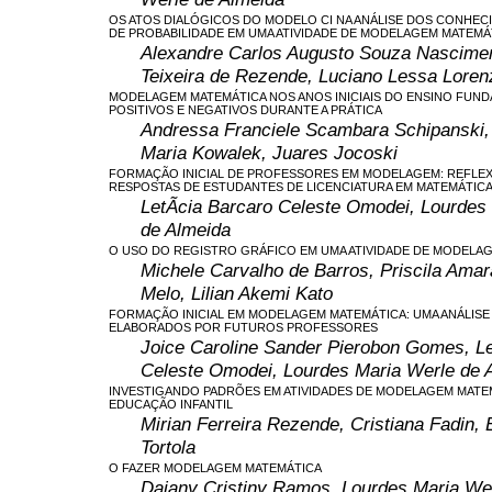
OS ATOS DIALÓGICOS DO MODELO CI NA ANÁLISE DOS CONHEC
DE PROBABILIDADE EM UMA ATIVIDADE DE MODELAGEM MATEMÁ
Alexandre Carlos Augusto Souza Nascimen
Teixeira de Rezende, Luciano Lessa Loren
MODELAGEM MATEMÁTICA NOS ANOS INICIAIS DO ENSINO FUN
POSITIVOS E NEGATIVOS DURANTE A PRÁTICA
Andressa Franciele Scambara Schipanski
Maria Kowalek, Juares Jocoski
FORMAÇÃO INICIAL DE PROFESSORES EM MODELAGEM: REFLE
RESPOSTAS DE ESTUDANTES DE LICENCIATURA EM MATEMÁTIC
LetÃ­cia Barcaro Celeste Omodei, Lourdes
de Almeida
O USO DO REGISTRO GRÁFICO EM UMA ATIVIDADE DE MODELA
Michele Carvalho de Barros, Priscila Amar
Melo, Lilian Akemi Kato
FORMAÇÃO INICIAL EM MODELAGEM MATEMÁTICA: UMA ANÁLISE
ELABORADOS POR FUTUROS PROFESSORES
Joice Caroline Sander Pierobon Gomes, Le
Celeste Omodei, Lourdes Maria Werle de 
INVESTIGANDO PADRÕES EM ATIVIDADES DE MODELAGEM MATE
EDUCAÇÃO INFANTIL
Mirian Ferreira Rezende, Cristiana Fadin,
Tortola
O FAZER MODELAGEM MATEMÁTICA
Daiany Cristiny Ramos, Lourdes Maria We