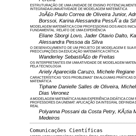
ESTRUTURAÇÃO DE UMA UNIDADE DE ENSINO POTENCIALMENTE 
INTEGRADA A UMA ATIVIDADE DE MODELAGEM MATEMÁTICA
JoÃ£o Paulo Correa de Oliveira Junior, Ad
Borssoi, Karina Alessandra PessÃ´a da Si
MODELAGEM MATEMÁTICA COM PROFESSORAS DOS ANOS INICIA
FUNDAMENTAL: RELATO DE UMA EXPERIÊNCIA
Eliane Sborgi Lovo, Jader Otavio Dalto, Ka
Alessandra Pessoa da Silva
O DESENVOLVIMENTO DE UM PROJETO DE MODELAGEM E SUA 
PREOCUPAÇÕES DA EDUCAÇÃO MATEMÁTICA CRÍTICA
Wanderley SebastiÃ£o de Freitas
OS INTERPRETANTES EM UMA ATIVIDADE DE MODELAGEM MATEM
PELA TECNOLOGIA
Ariely Aparecida Caruzo, Michele Regiane
CARACTERÍSTICAS “DOS PROBLEMAS” EM ALGUMAS PRÁTICAS
MATEMÁTICA
Tiphane Danielle Salles de Oliveira, Miche
Dias Veronez
A MODELAGEM MATEMÁTICA NUMA EXPERIÊNCIA DIDÁTICA COM
PROFESSORES DA UNEMAT: APLICAÇÃO DA INTEGRAL DEFINIDA 
REAL
Polyanna Possani da Costa Petry, KÃ¡tia 
Medeiros
Comunicações Científicas