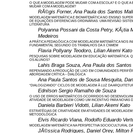
O QUE A MODELAGEM PODE MUDAR COM A ESCOLA? E O QUE A
MUDAR COM A MODELAGEM?
RÃ©gis Forner, Ana Paula dos Santos Mal
MODELAGEM MATEMÁTICA E BIOMATEMÁTICA NO ENSINO SUPER
DE EQUAÇÕES DIFERENCIAIS ORDINÁRIAS: UMA REVISÃO SISTE
LITERATURA
Polyanna Possani da Costa Petry, KÃ¡tia 
Medeiros
A PRÁTICA PEDAGÓGICA COM MODELAGEM MATEMÁTICA NOS INI
FUNDAMENTAL SEGUNDO OS TRABALHOS DA X CNMEM
Flavia Pollyany Teodoro, Lilian Akemi Kato
PESQUISAS SOBRE MODELAGEM EM EDUCAÇÃO MATEMÁTICA: 
OS ALUNOS?
Lahis Braga Souza, Ana Paula dos Santos
REPENSANDO A PRODUÇÃO DE LIXO EM COMUNIDADES PERIFÉR
ABORDAGEM CRÍTICA – DIALÓGICA
Ana Paula Santos de Sousa Mesquita, Dan
“DIALOGIZANDO” CICLOS DE MODELAGEM À LUZ DA ARQUITETU
Ednilson Sergio Ramalho de Souza
O USO DE ERROS MATEMÁTICOS OCORRIDOS NO DESENVOLVI
ATIVIDADE DE MODELAGEM COMO UM INCENTIVO PARA NOVAS
Daniela Barbieri Vidotti, Lilian Akemi Kato
ESTRATÉGIAS DE CRIATIVIDADE EM ATIVIDADES DE MODELAGEM
METODOLÓGICA
Elvis Ricardo Viana, Rodolfo Eduardo Vert
MODELAGEM MATEMÁTICA NA PERSPECTIVA SOCIOCULTURAL 
JÃ©ssica Rodrigues, Daniel Orey, Milton 