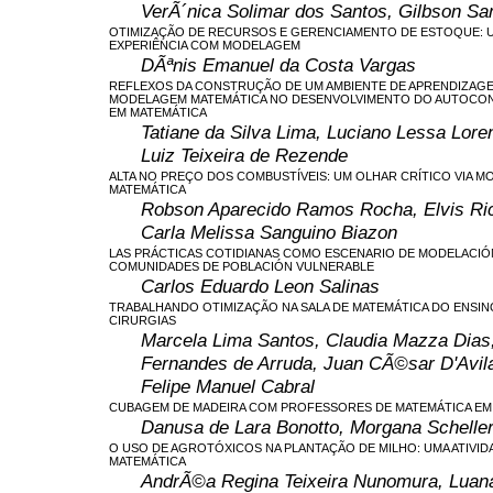
VerÃ´nica Solimar dos Santos, Gilbson Sa
OTIMIZAÇÃO DE RECURSOS E GERENCIAMENTO DE ESTOQUE: 
EXPERIÊNCIA COM MODELAGEM
DÃªnis Emanuel da Costa Vargas
REFLEXOS DA CONSTRUÇÃO DE UM AMBIENTE DE APRENDIZAG
MODELAGEM MATEMÁTICA NO DESENVOLVIMENTO DO AUTOCO
EM MATEMÁTICA
Tatiane da Silva Lima, Luciano Lessa Lore
Luiz Teixeira de Rezende
ALTA NO PREÇO DOS COMBUSTÍVEIS: UM OLHAR CRÍTICO VIA 
MATEMÁTICA
Robson Aparecido Ramos Rocha, Elvis Ric
Carla Melissa Sanguino Biazon
LAS PRÁCTICAS COTIDIANAS COMO ESCENARIO DE MODELACIÓ
COMUNIDADES DE POBLACIÓN VULNERABLE
Carlos Eduardo Leon Salinas
TRABALHANDO OTIMIZAÇÃO NA SALA DE MATEMÁTICA DO ENSINO 
CIRURGIAS
Marcela Lima Santos, Claudia Mazza Dias,
Fernandes de Arruda, Juan CÃ©sar D'Avil
Felipe Manuel Cabral
CUBAGEM DE MADEIRA COM PROFESSORES DE MATEMÁTICA EM
Danusa de Lara Bonotto, Morgana Schelle
O USO DE AGROTÓXICOS NA PLANTAÇÃO DE MILHO: UMA ATIVI
MATEMÁTICA
AndrÃ©a Regina Teixeira Nunomura, Luan