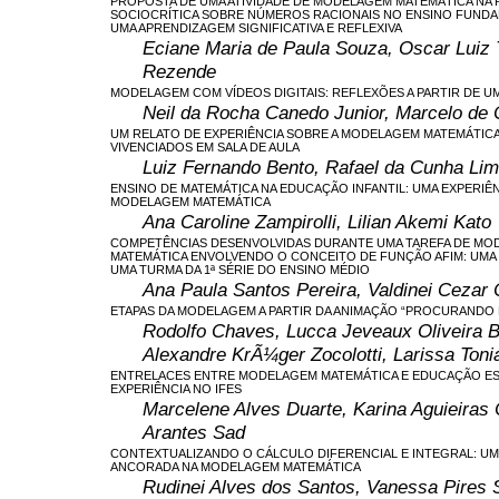
PROPOSTA DE UMA ATIVIDADE DE MODELAGEM MATEMÁTICA NA 
SOCIOCRÍTICA SOBRE NÚMEROS RACIONAIS NO ENSINO FUND
UMA APRENDIZAGEM SIGNIFICATIVA E REFLEXIVA
Eciane Maria de Paula Souza, Oscar Luiz T
Rezende
MODELAGEM COM VÍDEOS DIGITAIS: REFLEXÕES A PARTIR DE U
Neil da Rocha Canedo Junior, Marcelo de 
UM RELATO DE EXPERIÊNCIA SOBRE A MODELAGEM MATEMÁTIC
VIVENCIADOS EM SALA DE AULA
Luiz Fernando Bento, Rafael da Cunha Li
ENSINO DE MATEMÁTICA NA EDUCAÇÃO INFANTIL: UMA EXPERIÊN
MODELAGEM MATEMÁTICA
Ana Caroline Zampirolli, Lilian Akemi Kato
COMPETÊNCIAS DESENVOLVIDAS DURANTE UMA TAREFA DE M
MATEMÁTICA ENVOLVENDO O CONCEITO DE FUNÇÃO AFIM: UMA 
UMA TURMA DA 1ª SÉRIE DO ENSINO MÉDIO
Ana Paula Santos Pereira, Valdinei Cezar
ETAPAS DA MODELAGEM A PARTIR DA ANIMAÇÃO “PROCURANDO
Rodolfo Chaves, Lucca Jeveaux Oliveira B
Alexandre KrÃ¼ger Zocolotti, Larissa Toni
ENTRELACES ENTRE MODELAGEM MATEMÁTICA E EDUCAÇÃO EST
EXPERIÊNCIA NO IFES
Marcelene Alves Duarte, Karina Aguieiras C
Arantes Sad
CONTEXTUALIZANDO O CÁLCULO DIFERENCIAL E INTEGRAL: UM
ANCORADA NA MODELAGEM MATEMÁTICA
Rudinei Alves dos Santos, Vanessa Pires 