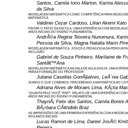
Santos, Camila Iorio Marton, Karina Ales
da Silva
MODELAGEM MATEMÁTICA COMO COMPETÊNCIA PARA RESOLVE
MATEMÁTICA
Valdinei Cezar Cardoso, Lilian Akemi Kato
PINTAR O PÁTIO DA ESCOLA: UMA EXPERIÊNCIA COM MODELAG
ANOS INICIAIS DO ENSINO FUNDAMENTAL
AndrÃ©a Regina Teixeira Nunomura, Karin
Pessoa da Silva, Magna Natalia Marin Pir
MODELAGEM MATEMÁTICA, JOGOS E PEDAGOGIA DA PERGUNTA
INCLUSÃO
Gabriel de Souza Pinheiro, Marilaine de F
Santâ€™Ana
MODELAGEM MATEMÁTICA NA SALA DE AULA DA EJA: UMA EXPERIÊ
PARA A FORMAÇÃO DO PROFESSOR
Juliana Casellas GonÃ§alves, LeÃ´nia Gab
SOMOS O QUE COMEMOS: PERCEBENDO A MATEMÁTICA NO COT
Adriana Alves de Moraes Lima, KÃ¡tia Mar
“QUANTA PELE VOCÊ TEM?”: RELATO DE UMA EXPERIÊNCIA CO
ANOS INICIAIS DO ENSINO FUNDAMENTAL
ThaynÃ¡ Felix dos Santos, Camila Bonini A
BÃ¡rbara CÃ¢ndido Braz
AS IMPRESSÕES DE UMA PRIMEIRA EXPERIÊNCIA COM A MODEL
NOS ANOS INICIAIS
Lucas Ramon de Lima, Daniel JosÃ© Kmit
Pereira