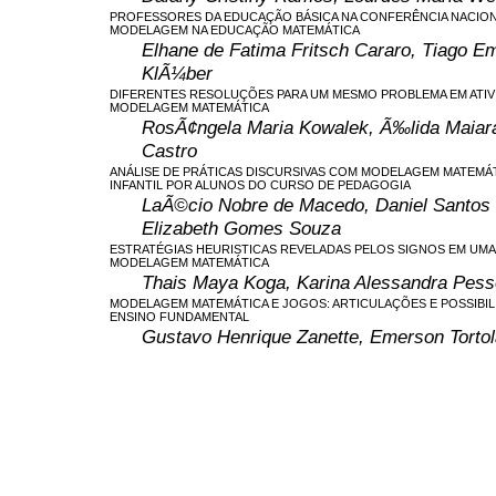
PROFESSORES DA EDUCAÇÃO BÁSICA NA CONFERÊNCIA NACIO
MODELAGEM NA EDUCAÇÃO MATEMÁTICA
Elhane de Fatima Fritsch Cararo, Tiago E
KlÃ¼ber
DIFERENTES RESOLUÇÕES PARA UM MESMO PROBLEMA EM ATIV
MODELAGEM MATEMÁTICA
RosÃ¢ngela Maria Kowalek, Ã‰lida Maiar
Castro
ANÁLISE DE PRÁTICAS DISCURSIVAS COM MODELAGEM MATEMÁ
INFANTIL POR ALUNOS DO CURSO DE PEDAGOGIA
LaÃ©cio Nobre de Macedo, Daniel Santos 
Elizabeth Gomes Souza
ESTRATÉGIAS HEURISTICAS REVELADAS PELOS SIGNOS EM UMA 
MODELAGEM MATEMÁTICA
Thais Maya Koga, Karina Alessandra Pess
MODELAGEM MATEMÁTICA E JOGOS: ARTICULAÇÕES E POSSIBIL
ENSINO FUNDAMENTAL
Gustavo Henrique Zanette, Emerson Tortol