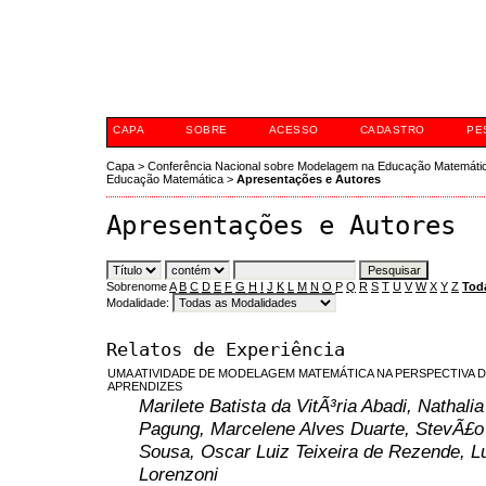
XI Conferência Nac
Educação Matemátic
CAPA
SOBRE
ACESSO
CADASTRO
PE
Capa
>
Conferência Nacional sobre Modelagem na Educação Matemáti
Educação Matemática
>
Apresentações e Autores
Apresentações e Autores
Sobrenome
A
B
C
D
E
F
G
H
I
J
K
L
M
N
O
P
Q
R
S
T
U
V
W
X
Y
Z
Tod
Modalidade:
Relatos de Experiência
UMA ATIVIDADE DE MODELAGEM MATEMÁTICA NA PERSPECTIVA
APRENDIZES
Marilete Batista da VitÃ³ria Abadi, Nathali
Pagung, Marcelene Alves Duarte, StevÃ£o
Sousa, Oscar Luiz Teixeira de Rezende, L
Lorenzoni