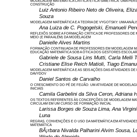
MODELAGEM MATEMÁTICA CRÍTICA-ÉTICA-SIMÉTRICA: UMA PERS
CONSTRUÇÃO
Luiz Antonio Ribeiro Neto de Oliveira, El
Souza
MODELAGEM MATEMÁTICA E A TEORIA DE VYGOTSKY: UMA ANÁL
Ana Luiza de C. Pogogelski, Emanueli Per
REFLEXÕS SOBRE A FORMAÇÃO CRÍTICA DE PROFESSORES DE 
MEIO (E PARA ALÉM) DA MODELAGEM
Danielle Alves Martins
FORMAÇÃO CONTINUADA DE PROFESSORES EM MODELAGEM MA
EDUCAÇÃO MATEMÁTICA SOB A ÓTICA DOS GESTORES ESCOLA
Gabriele de Sousa Lins Mutti, Carla Melli 
Cristiane Elise Reich Matioli, Tiago Eman
MODELAGEM MATEMÁTICA E AS SEIS AÇÕES DAS ATIVIDADES DE
DAVYDOV
Daniel Santos de Carvalho
O CRESCIMENTO DO PÉ DE FEIJÃO: UM ATIVIDADE DE MODELA
INICIAIS
Camila Garbelini da Silva Ceron, Adriana 
OS TEXTOS REFERENTES ÀS CONCEPÇÕES DE MODELAGEM MA
CIRCULAM EM UM CURSO DE FORMAÇÃO INICIAL
Larissa Borges de Souza Lima, Ana Virgin
Luna
REGRAS, CONVENÇÕES E O USO DA MATEMÁTICA EM ATIVIDAD
MATEMÁTICA
BÃ¡rbara Nivalda Palharini Alvim Sousa, L
Werle de Almeida