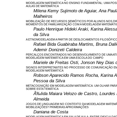
MODELAGEM MATEMÁTICA NO ENSINO FUNDAMENTAL: UMA POSSI
AULAS DE MATEMÁTICA
Milena Kemy Sujimoto de Aguiar, Ana Paul
Malheiros
MOBILIZAÇÃO DE RECURSOS SEMIÓTICOS POR ALUNOS NOS D
MOMENTOS DE FAMILIARIZAÇÃO COM A MODELAGEM MATEMÁTI
Paulo Henrique Hideki Araki, Karina Ales
da Silva
A ETNOMODELAGEM A PARTIR DE DESLOCAMENTOS FILOSÓFIC
Rafael Bida Guabiraba Martins, Bruna Dall
Ademir Donizeti Caldeira
PERCALÇOS ENCONTRADOS NO DESENVOLVIMENTO DE UMA ATI
MODELAGEM MATEMÁTICA EM UMA ESCOLA DO CAMPO
Mariele de Freitas Osti, Jonson Ney Dias 
SIGNOS INTERPRETANTES NO PROCESSO DE COMUNICAÇÃO EM 
MODELAGEM MATEMÁTICA
Robson Aparecido Ramos Rocha, Karina A
Pessoa da Silva
METACOGNIÇÃO EM MODELAGEM MATEMÁTICA: UM OLHAR PAR
SOBRE ESTA TEMÁTICA
Ã‰lida Maiara Velozo de Castro, Lourdes 
Almeida
JOGOS DE LINGUAGEM NO CONTEXTO DA MODELAGEM MATEMÁT
MOBILIZAÇÕES? PRIMEIRAS APROXIMAÇÕES
Daniana de Costa
MODELAGEM MATEMÁTICA EM SALA DE AULA: ENTRE DIFICULDA