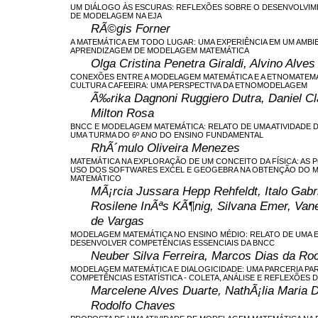
UM DIÁLOGO ÀS ESCURAS: REFLEXÕES SOBRE O DESENVOLVIM
DE MODELAGEM NA EJA
RÃ©gis Forner
A MATEMÁTICA EM TODO LUGAR: UMA EXPERIÊNCIA EM UM AMBI
APRENDIZAGEM DE MODELAGEM MATEMÁTICA
Olga Cristina Penetra Giraldi, Alvino Alv
CONEXÕES ENTRE A MODELAGEM MATEMÁTICA E A ETNOMATEMÁ
CULTURA CAFEEIRA: UMA PERSPECTIVA DA ETNOMODELAGEM
Ã‰rika Dagnoni Ruggiero Dutra, Daniel Cl
Milton Rosa
BNCC E MODELAGEM MATEMÁTICA: RELATO DE UMA ATIVIDADE 
UMA TURMA DO 6º ANO DO ENSINO FUNDAMENTAL
RhÃ´mulo Oliveira Menezes
MATEMÁTICA NA EXPLORAÇÃO DE UM CONCEITO DA FÍSICA: AS P
USO DOS SOFTWARES EXCEL E GEOGEBRA NA OBTENÇÃO DO 
MATEMÁTICO
MÃ¡rcia Jussara Hepp Rehfeldt, Italo Gabr
Rosilene InÃªs KÃ¶nig, Silvana Emer, Va
de Vargas
MODELAGEM MATEMÁTICA NO ENSINO MÉDIO: RELATO DE UMA E
DESENVOLVER COMPETÊNCIAS ESSENCIAIS DA BNCC
Neuber Silva Ferreira, Marcos Dias da Ro
MODELAGEM MATEMÁTICA E DIALOGICIDADE: UMA PARCERIA PAR
COMPETÊNCIAS ESTATÍSTICA - COLETA, ANÁLISE E REFLEXÕES 
Marcelene Alves Duarte, NathÃ¡lia Maria 
Rodolfo Chaves