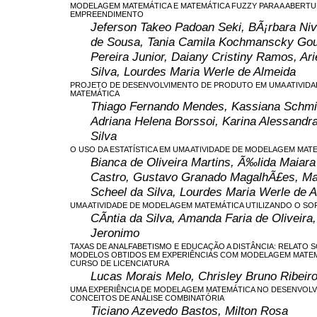
MODELAGEM MATEMÁTICA E MATEMÁTICA FUZZY PARA A ABERTU
EMPREENDIMENTO
Jeferson Takeo Padoan Seki, BÃ¡rbara Niva
de Sousa, Tania Camila Kochmanscky Goul
Pereira Junior, Daiany Cristiny Ramos, Ar
Silva, Lourdes Maria Werle de Almeida
PROJETO DE DESENVOLVIMENTO DE PRODUTO EM UMA ATIVID
MATEMÁTICA
Thiago Fernando Mendes, Kassiana Schmid
Adriana Helena Borssoi, Karina Alessandr
Silva
O USO DA ESTATÍSTICA EM UMA ATIVIDADE DE MODELAGEM MAT
Bianca de Oliveira Martins, Ã‰lida Maiara
Castro, Gustavo Granado MagalhÃ£es, Ma
Scheel da Silva, Lourdes Maria Werle de 
UMA ATIVIDADE DE MODELAGEM MATEMÁTICA UTILIZANDO O S
CÃ­ntia da Silva, Amanda Faria de Oliveira
Jeronimo
TAXAS DE ANALFABETISMO E EDUCAÇÃO A DISTÂNCIA: RELATO 
MODELOS OBTIDOS EM EXPERIÊNCIAS COM MODELAGEM MATEM
CURSO DE LICENCIATURA
Lucas Morais Melo, Chrisley Bruno Ribei
UMA EXPERIÊNCIA DE MODELAGEM MATEMÁTICA NO DESENVOL
CONCEITOS DE ANÁLISE COMBINATÓRIA
Ticiano Azevedo Bastos, Milton Rosa