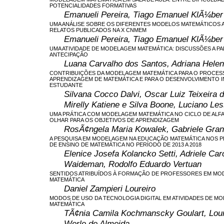
POTENCIALIDADES FORMATIVAS
Emanueli Pereira, Tiago Emanuel KlÃ¼ber
UMA ANÁLISE SOBRE OS DIFERENTES MODELOS MATEMÁTICOS
RELATOS PUBLICADOS NA X CNMEM
Emanueli Pereira, Tiago Emanuel KlÃ¼ber
UMA ATIVIDADE DE MODELAGEM MATEMÁTICA: DISCUSSÕES A PA
ANTECIPAÇÃO
Luana Carvalho dos Santos, Adriana Helen
CONTRIBUIÇÕES DA MODELAGEM MATEMÁTICA PARA O PROCESS
APRENDIZAGEM DE MATEMÁTICA E PARA O DESENVOLVIMENTO 
ESTUDANTE
Silvana Cocco Dalvi, Oscar Luiz Teixeira 
Mirelly Katiene e Silva Boone, Luciano Le
UMA PRÁTICA COM MODELAGEM MATEMÁTICA NO CICLO DE ALF
OLHAR PARA OS OBJETIVOS DE APRENDIZAGEM
RosÃ¢ngela Maria Kowalek, Gabriele Gran
A PESQUISA EM MODELAGEM NA EDUCAÇÃO MATEMÁTICA NOS P
DE ENSINO DE MATEMÁTICA NO PERÍODO DE 2013 A 2018
Elenice Josefa Kolancko Setti, Adriele Caro
Waideman, Rodolfo Eduardo Vertuan
SENTIDOS ATRIBUÍDOS À FORMAÇÃO DE PROFESSORES EM M
MATEMÁTICA
Daniel Zampieri Loureiro
MODOS DE USO DA TECNOLOGIA DIGITAL EM ATIVIDADES DE M
MATEMÁTICA
TÃ¢nia Camila Kochmanscky Goulart, Lou
Werle de Almeida