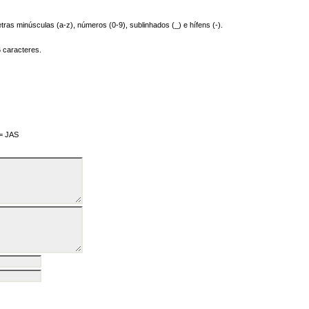
tras minúsculas (a-z), números (0-9), sublinhados (_) e hífens (-).
 caracteres.
 = JAS