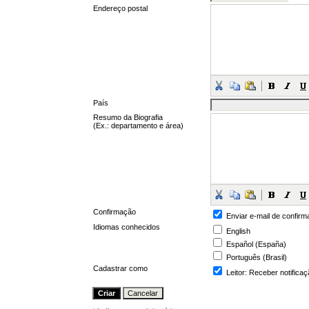
Endereço postal
País
Resumo da Biografia
(Ex.: departamento e área)
Confirmação
Enviar e-mail de confirm
Idiomas conhecidos
English
Español (España)
Português (Brasil)
Cadastrar como
Leitor
: Receber notifica