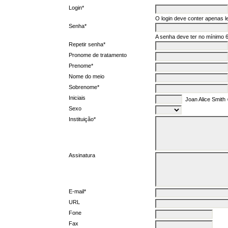
Login*
O login deve conter apenas le
Senha*
A senha deve ter no mínimo 6
Repetir senha*
Pronome de tratamento
Prenome*
Nome do meio
Sobrenome*
Iniciais
Joan Alice Smith
Sexo
Instituição*
Assinatura
E-mail*
URL
Fone
Fax