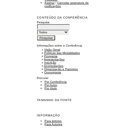
Assinar
/
Cancelar assinatura de
notificações
CONTEÚDO DA CONFERÊNCIA
Pesquisa
Informações sobre a Conferência
»
Visão Geral
»
Políticas das Modalidades
»
Programa
»
Apresentações
»
Inscrição
»
Acomodações
»
Organização e Parceiros
»
Cronograma
Procurar
Por Conferência
Por Autor
Por título
TAMANHO DA FONTE
INFORMAÇÃO
Para leitores
Para Autores