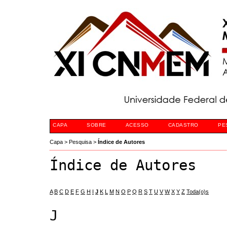
CAPA
SOBRE
ACESSO
CADASTRO
PE
Capa
>
Pesquisa
>
Índice de Autores
Índice de Autores
A
B
C
D
E
F
G
H
I
J
K
L
M
N
O
P
Q
R
S
T
U
V
W
X
Y
Z
Toda(o)s
J