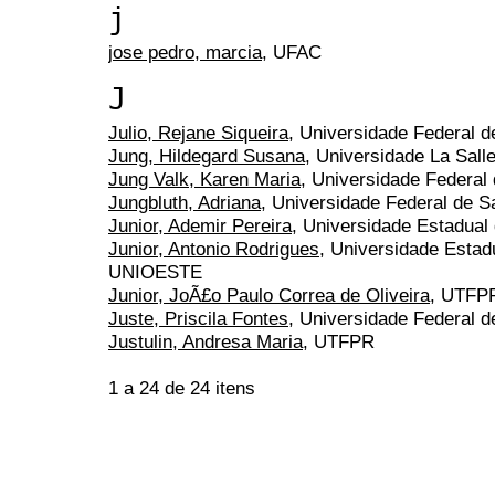
j
jose pedro, marcia
, UFAC
J
Julio, Rejane Siqueira
, Universidade Federal d
Jung, Hildegard Susana
, Universidade La Sal
Jung Valk, Karen Maria
, Universidade Federal
Jungbluth, Adriana
, Universidade Federal de S
Junior, Ademir Pereira
, Universidade Estadual
Junior, Antonio Rodrigues
, Universidade Estad
UNIOESTE
Junior, JoÃ£o Paulo Correa de Oliveira
, UTFP
Juste, Priscila Fontes
, Universidade Federal d
Justulin, Andresa Maria
, UTFPR
1 a 24 de 24 itens