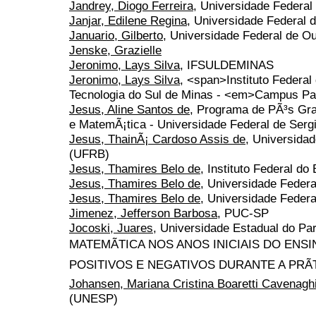
Jandrey, Diogo Ferreira
, Universidade Federa
Janjar, Edilene Regina
, Universidade Federal 
Januario, Gilberto
, Universidade Federal de Ou
Jenske, Grazielle
Jeronimo, Lays Silva
, IFSULDEMINAS
Jeronimo, Lays Silva
, <span>Instituto Federa
Tecnologia do Sul de Minas - <em>Campus Pa
Jesus, Aline Santos de
, Programa de PÃ³s Gr
e MatemÃ¡tica - Universidade Federal de Serg
Jesus, ThainÃ¡ Cardoso Assis de
, Universida
(UFRB)
Jesus, Thamires Belo de
, Instituto Federal do
Jesus, Thamires Belo de
, Universidade Federa
Jesus, Thamires Belo de
, Universidade Federa
Jimenez, Jefferson Barbosa
, PUC-SP
Jocoski, Juares
, Universidade Estadual do
MATEMÃTICA NOS ANOS INICIAIS DO EN
POSITIVOS E NEGATIVOS DURANTE A PRÃTI
Johansen, Mariana Cristina Boaretti Cavenagh
(UNESP)