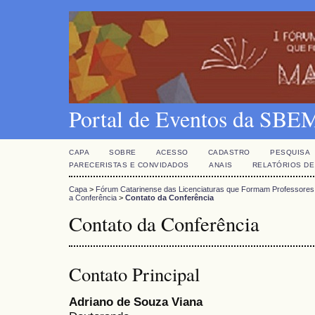
Portal de Eventos da SBE
CAPA
SOBRE
ACESSO
CADASTRO
PESQUISA
PARECERISTAS E CONVIDADOS
ANAIS
RELATÓRIOS DE
Capa
>
Fórum Catarinense das Licenciaturas que Formam Professore
a Conferência
>
Contato da Conferência
Contato da Conferência
Contato Principal
Adriano de Souza Viana