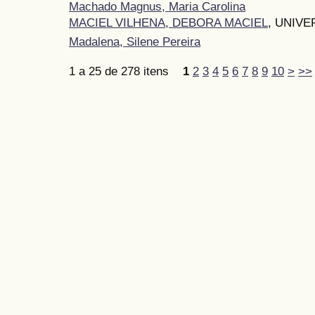
Machado Magnus, Maria Carolina
MACIEL VILHENA, DEBORA MACIEL
, UNIVE
Madalena, Silene Pereira
1 a 25 de 278 itens
1
2
3
4
5
6
7
8
9
10
>
>>