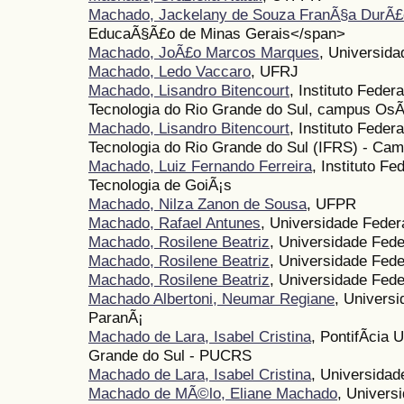
Machado, Jackelany de Souza FranÃ§a DurÃ£
EducaÃ§Ã£o de Minas Gerais</span>
Machado, JoÃ£o Marcos Marques
, Universida
Machado, Ledo Vaccaro
, UFRJ
Machado, Lisandro Bitencourt
, Instituto Fede
Tecnologia do Rio Grande do Sul, campus OsÃ³
Machado, Lisandro Bitencourt
, Instituto Fede
Tecnologia do Rio Grande do Sul (IFRS) - Ca
Machado, Luiz Fernando Ferreira
, Instituto F
Tecnologia de GoiÃ¡s
Machado, Nilza Zanon de Sousa
, UFPR
Machado, Rafael Antunes
, Universidade Fede
Machado, Rosilene Beatriz
, Universidade Fede
Machado, Rosilene Beatriz
, Universidade Fede
Machado, Rosilene Beatriz
, Universidade Fed
Machado Albertoni, Neumar Regiane
, Univers
ParanÃ¡
Machado de Lara, Isabel Cristina
, PontifÃ­cia 
Grande do Sul - PUCRS
Machado de Lara, Isabel Cristina
, Universidad
Machado de MÃ©lo, Eliane Machado
, Univers