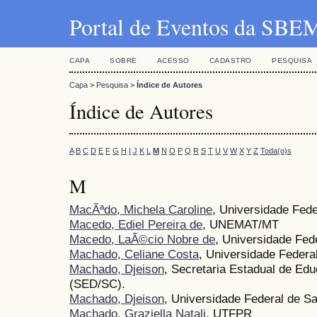
Portal de Eventos da SBE
CAPA
SOBRE
ACESSO
CADASTRO
PESQUISA
Capa
>
Pesquisa
>
Índice de Autores
Índice de Autores
A
B
C
D
E
F
G
H
I
J
K
L
M
N
O
P
Q
R
S
T
U
V
W
X
Y
Z
Toda(o)s
M
MacÃªdo, Michela Caroline
, Universidade Fed
Macedo, Ediel Pereira de
, UNEMAT/MT
Macedo, LaÃ©cio Nobre de
, Universidade Fe
Machado, Celiane Costa
, Universidade Feder
Machado, Djeison
, Secretaria Estadual de Ed
(SED/SC).
Machado, Djeison
, Universidade Federal de Sa
Machado, Graziella Natali
, UTFPR