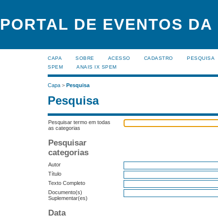
PORTAL DE EVENTOS DA
CAPA
SOBRE
ACESSO
CADASTRO
PESQUISA
SPEM
ANAIS IX SPEM
Capa
>
Pesquisa
Pesquisa
Pesquisar termo em todas
as categorias
Pesquisar
categorias
Autor
Título
Texto Completo
Documento(s)
Suplementar(es)
Data