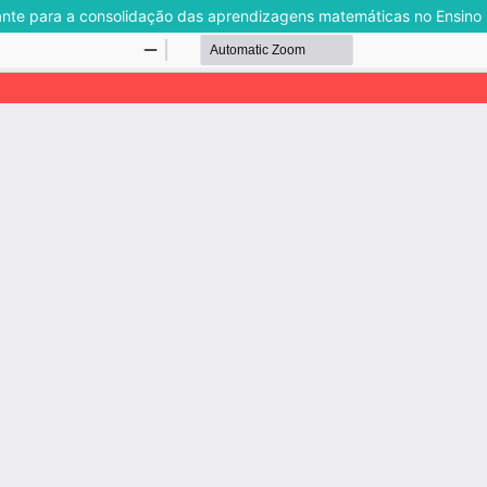
nante para a consolidação das aprendizagens matemáticas no Ensino