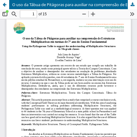
O uso da T´ábua de Pitágoras para auxiliar na compreensão de Estruturas Multiplicativas em turmas de 7° ano do Ensino Fundamental