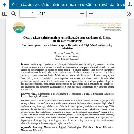
Cesta básica e salário mínimo: uma discussão com estudantes do Ensino Médio com calculadoras