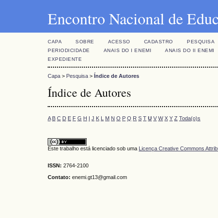
Encontro Nacional de Edu
CAPA
SOBRE
ACESSO
CADASTRO
PESQUISA
PERIODICIDADE
ANAIS DO I ENEMI
ANAIS DO II ENEMI
EXPEDIENTE
Capa
>
Pesquisa
>
Índice de Autores
Índice de Autores
A
B
C
D
E
F
G
H
I
J
K
L
M
N
O
P
Q
R
S
T
U
V
W
X
Y
Z
Toda(o)s
Este trabalho está licenciado sob uma
Licença Creative Commons Attrib
ISSN:
2764-2100
Contato:
enemi.gt13@gmail.com